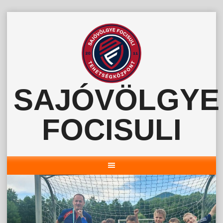
Skip
to
content
SAJÓVÖLGYE
FOCISULI