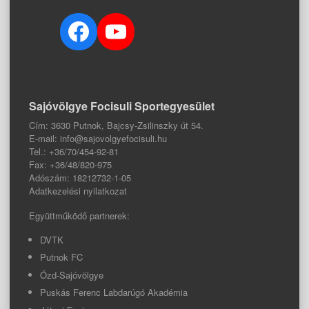
Facebook
YouTube
Sajóvölgye Focisuli Sportegyesület
Cím: 3630 Putnok, Bajcsy-Zsilinszky út 54.
E-mail: info@sajovolgyefocisuli.hu
Tel.: +36/70/454-92-81
Fax: +36/48/820-975
Adószám: 18212732-1-05
Adatkezelési nyilatkozat
Együttműködő partnerek:
DVTK
Putnok FC
Ózd-Sajóvölgye
Puskás Ferenc Labdarúgó Akadémia