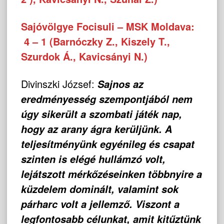
Sajóvölgye Focisuli – MSK Moldava:
4 – 1 (Barnóczky Z., Kiszely T.,
Szurdok Á., Kavicsányi N.)
Divinszki József:
Sajnos az
eredményesség szempontjából nem
úgy sikerült a szombati játék nap,
hogy az arany ágra kerüljünk. A
teljesítményünk egyénileg és csapat
szinten is elégé hullámzó volt,
lejátszott mérkőzéseinken többnyire a
küzdelem dominált, valamint sok
párharc volt a jellemző. Viszont a
legfontosabb célunkat, amit kitűztünk