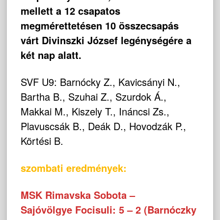
mellett a 12 csapatos
megmérettetésen 10 összecsapás
várt Divinszki József legénységére a
két nap alatt.
SVF U9: Barnócky Z., Kavicsányi N.,
Bartha B., Szuhai Z., Szurdok Á.,
Makkai M., Kiszely T., Ináncsi Zs.,
Plavuscsák B., Deák D., Hovodzák P.,
Körtési B.
szombati eredmények:
MSK Rimavska Sobota –
Sajóvölgye Focisuli: 5 – 2 (Barnóczky