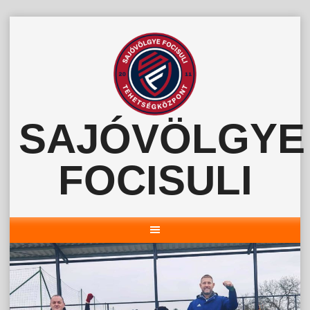
Skip
to
content
SAJÓVÖLGYE
FOCISULI