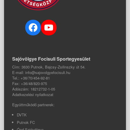
Facebook
YouTube
Sajóvölgye Focisuli Sportegyesület
Cím: 3630 Putnok, Bajcsy-Zsilinszky út 54.
E-mail: info@sajovolgyefocisuli.hu
Tel.: +36/70/454-92-81
Fax: +36/48/820-975
Adószám: 18212732-1-05
Adatkezelési nyilatkozat
Együttműködő partnerek:
DVTK
Putnok FC
Ózd-Sajóvölgye