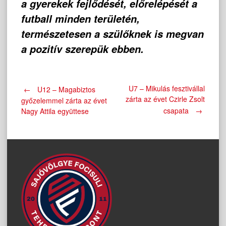
a gyerekek fejlődését, előrelépését a
futball minden területén,
természetesen a szülőknek is megvan
a pozitív szerepük ebben.
Post
U7 – Mikulás fesztivállal
←
U12 – Magabiztos
zárta az évet Czirle Zsolt
győzelemmel zárta az évet
csapata
→
Nagy Attila együttese
navigation