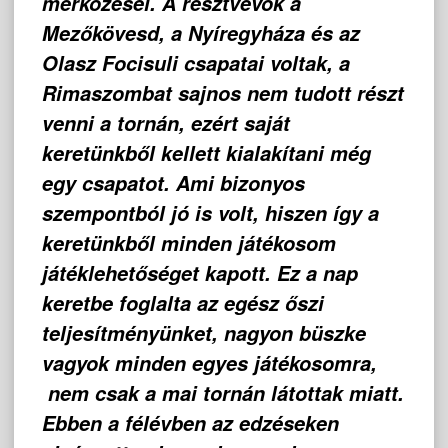
mérkőzései. A résztvevők a
Mezőkövesd, a Nyíregyháza és az
Olasz Focisuli csapatai voltak, a
Rimaszombat sajnos nem tudott részt
venni a tornán, ezért saját
keretünkből kellett kialakítani még
egy csapatot. Ami bizonyos
szempontból jó is volt, hiszen így a
keretünkből minden játékosom
játéklehetőséget kapott. Ez a nap
keretbe foglalta az egész őszi
teljesítményünket, nagyon büszke
vagyok minden egyes játékosomra,
nem csak a mai tornán látottak miatt.
Ebben a félévben az edzéseken