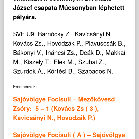
József csapata Múcsonyban léphetett
pályára.
SVF U9: Barnócky Z., Kavicsányi N.,
Kovács Zs., Hovodzák P., Plavuscsák B.,
Bákonyi V., Ináncsi Zs., Deák D., Makkai
M., Kiszely T., Elek M., Szuhai Z.,
Szurdok Á., Körtési B., Szabados N.
Eredmények:
Sajóvölgye Focisuli – Mezőkövesd
Zsóry: 5 – 1 (Kovács Zs ( 3 ),
Kavicsányi N., Hovodzák P.)
Sajóvölgye Focisuli ( A ) – Sajóvölgye