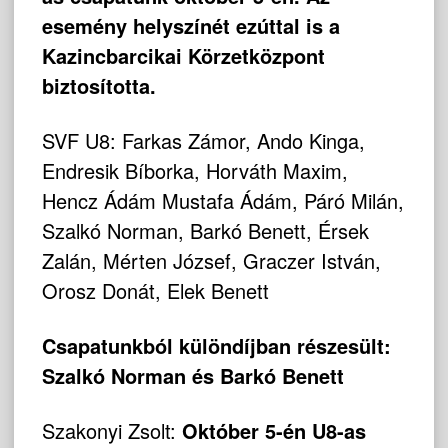
esemény helyszínét ezúttal is a
Kazincbarcikai Körzetközpont
biztosította.
SVF U8: Farkas Zámor, Ando Kinga,
Endresik Bíborka, Horváth Maxim,
Hencz Ádám Mustafa Ádám, Páró Milán,
Szalkó Norman, Barkó Benett, Érsek
Zalán, Mérten József, Graczer István,
Orosz Donát, Elek Benett
Csapatunkból különdíjban részesült:
Szalkó Norman és Barkó Benett
Szakonyi Zsolt:
Október 5-én U8-as