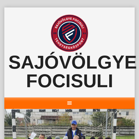
Skip
to
content
SAJÓVÖLGYE
FOCISULI