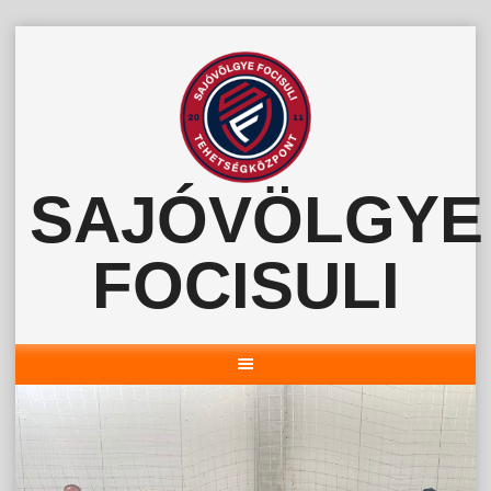
Skip
to
content
SAJÓVÖLGYE
FOCISULI