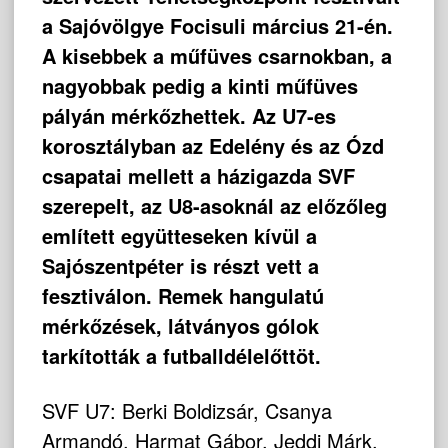
a Sajóvölgye Focisuli március 21-én.
A kisebbek a műfüves csarnokban, a
nagyobbak pedig a kinti műfüves
pályán mérkőzhettek. Az U7-es
korosztályban az Edelény és az Ózd
csapatai mellett a házigazda SVF
szerepelt, az U8-asoknál az előzőleg
említett együtteseken kívül a
Sajószentpéter is részt vett a
fesztiválon. Remek hangulatú
mérkőzések, látványos gólok
tarkították a futballdélelőttöt.
SVF U7: Berki Boldizsár, Csanya
Armandó, Harmat Gábor, Jeddi Márk,