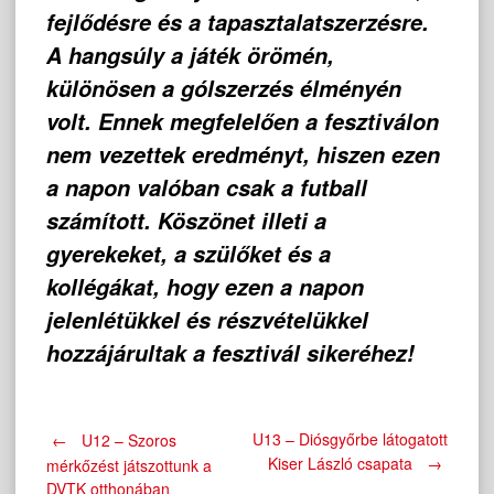
fejlődésre és a tapasztalatszerzésre.
A hangsúly a játék örömén,
különösen a gólszerzés élményén
volt. Ennek megfelelően a fesztiválon
nem vezettek eredményt, hiszen ezen
a napon valóban csak a futball
számított. Köszönet illeti a
gyerekeket, a szülőket és a
kollégákat, hogy ezen a napon
jelenlétükkel és részvételükkel
hozzájárultak a fesztivál sikeréhez!
Post
U13 – Diósgyőrbe látogatott
←
U12 – Szoros
Kiser László csapata
→
mérkőzést játszottunk a
DVTK otthonában