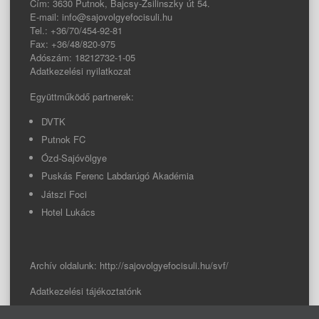
Cím: 3630 Putnok, Bajcsy-Zsilinszky út 54.
E-mail: info@sajovolgyefocisuli.hu
Tel.: +36/70/454-92-81
Fax: +36/48/820-975
Adószám: 18212732-1-05
Adatkezelési nyilatkozat
Együttműködő partnerek:
DVTK
Putnok FC
Ózd-Sajóvölgye
Puskás Ferenc Labdarúgó Akadémia
Játszi Foci
Hotel Lukács
Archív oldalunk:
http://sajovolgyefocisuli.hu/svf/
Adatkezelési tájékoztatónk