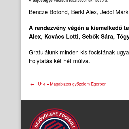
A
Sajóvölgye Focisuli
résztvevőinek névsora:
Bencze Botond, Berki Alex, Jeddi Márk
A rendezvény végén a kiemelkedő tel
Alex, Kovács Lotti, Sebők Sára, Tógy
Gratulálunk minden kis focistának ugy
Folytatás két hét múlva.
Post
←
U14 – Magabiztos győzelem Egerben
navigation