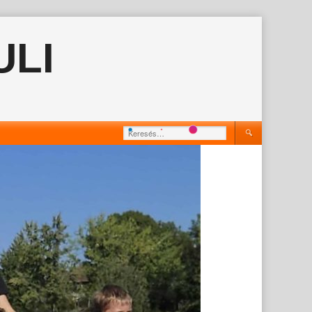
ULI
Keresés: