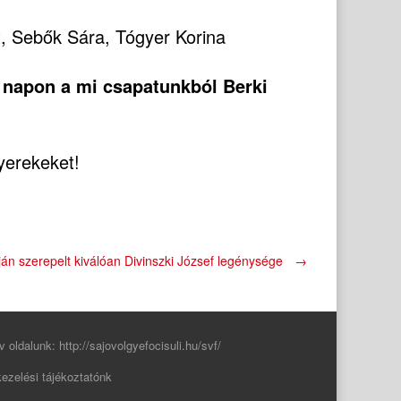
t, Sebők Sára, Tógyer Korina
a napon a mi csapatunkból Berki
yerekeket!
án szerepelt kiválóan Divinszki József legénysége
→
v oldalunk:
http://sajovolgyefocisuli.hu/svf/
ezelési tájékoztatónk