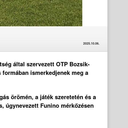
2025.10.06.
ség által szervezett OTP Bozsik-
kos formában ismerkedjenek meg a
ás örömén, a játék szeretetén és a
us, úgynevezett Funino mérkőzésen