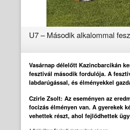
U7 – Második alkalommal feszt
Vasárnap délelőtt Kazincbarcikán k
fesztivál második fordulója. A fesz
labdarúgással, és élményekkel gazd
Czirle Zsolt: Az eseményen az eredm
focizás élményen van. A gyerekek k
vehettek részt, ahol fejlődhettek üg