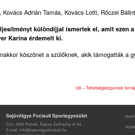
, Kovács Adrián Tamás, Kovács Lotti, Rőczei Bálin
jesítményt különdíjjal ismertek el, amit ezen 
er Karina érdemelt ki.
anakkor köszönet a szülőknek, akik támogatták a g
U9 – Tehetségközpontok tornáj
Sajóvölgye Focisuli Sportegyesület
Archí
Cím: 3630 Putnok, Bajcsy-Zsilinszky út 54.
Adatk
E-mail: info@sajovolgyefocisuli.hu