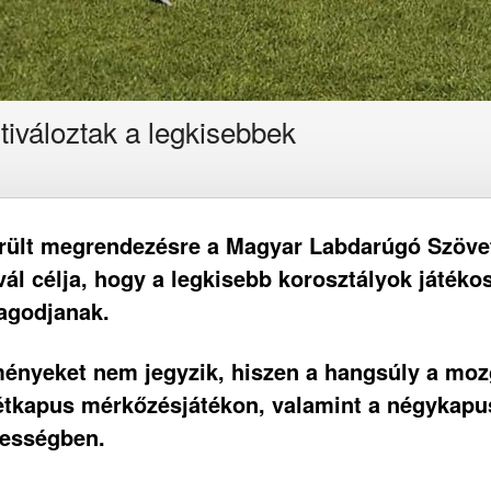
iváloztak a legkisebbek
erült megrendezésre a Magyar Labdarúgó Szövet
tivál célja, hogy a legkisebb korosztályok játé
agodjanak.
ényeket nem jegyzik, hiszen a hangsúly a mozg
étkapus mérkőzésjátékon, valamint a négykap
yességben.