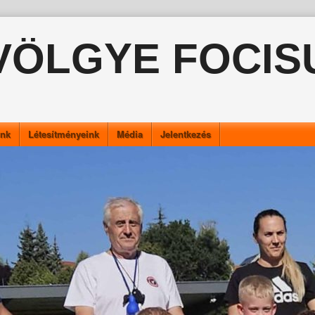
VÖLGYE FOCIS
ink
Létesítményeink
Média
Jelentkezés