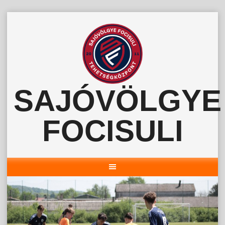
Skip
to
content
SAJÓVÖLGYE
FOCISULI