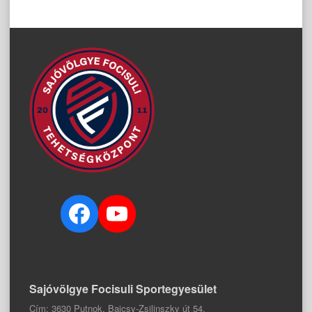
navigation
Facebook
YouTube
Sajóvölgye Focisuli Sportegyesület
Cím: 3630 Putnok, Bajcsy-Zsilinszky út 54.