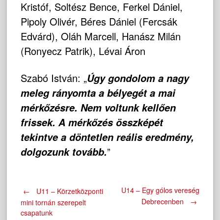
Kristóf, Soltész Bence, Ferkel Dániel,
Pipoly Olivér, Béres Dániel (Fercsák
Edvárd), Oláh Marcell, Hanász Milán
(Ronyecz Patrik), Lévai Áron
Szabó István: „
Úgy gondolom a nagy
meleg rányomta a bélyegét a mai
mérkőzésre. Nem voltunk kellően
frissek. A mérkőzés összképét
tekintve a döntetlen reális eredmény,
”
dolgozunk tovább.
Post
U14 – Egy gólos vereség
←
U11 – Körzetközponti
Debrecenben
→
mini tornán szerepelt
csapatunk