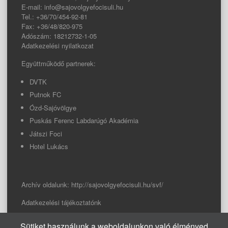
E-mail: info@sajovolgyefocisuli.hu
Tel.: +36/70/454-92-81
Fax: +36/48/820-975
Adószám: 18212732-1-05
Adatkezelési nyilatkozat
Együttműködő partnerek:
DVTK
Putnok FC
Ózd-Sajóvölgye
Puskás Ferenc Labdarúgó Akadémia
Játszi Foci
Hotel Lukács
Archív oldalunk:
http://sajovolgyefocisuli.hu/svf/
Adatkezelési tájékoztatónk
Sütiket használunk a weboldalunkon való élményed