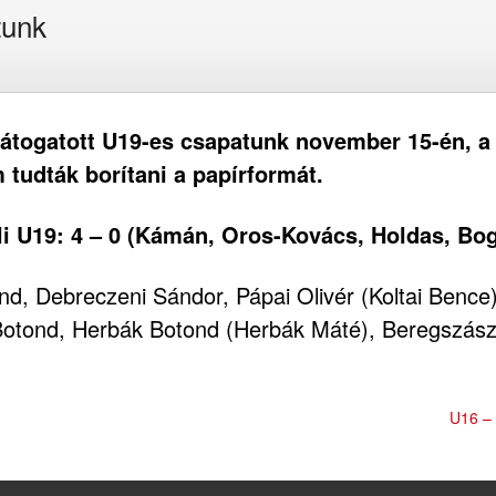
tunk
látogatott U19-es csapatunk november 15-én, a
m tudták borítani a papírformát.
li U19: 4 – 0 (Kámán, Oros-Kovács, Holdas, Bo
, Debreczeni Sándor, Pápai Olivér (Koltai Bence)
Botond, Herbák Botond (Herbák Máté), Beregszászi
U16 – 