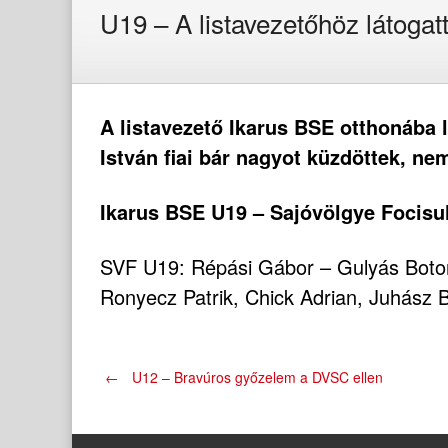
U19 – A listavezetőhöz látogat
A listavezető Ikarus BSE otthonába 
István fiai bár nagyot küzdöttek, ne
Ikarus BSE U19 – Sajóvölgye Focisu
SVF U19: Répási Gábor – Gulyás Botond
Ronyecz Patrik, Chick Adrian, Juhász 
Post
←
U12 – Bravúros győzelem a DVSC ellen
navigation