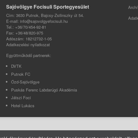
Sajóvölgye Focisuli Sportegyesület
Archí
Cím: 3630 Putnok, Bajcsy-Zsilinszky út 54.
Adatk
E-mail: info@sajovolgyefocisuli.hu
Tel.: +36/70/454-92-81
Fax: +36/48/820-975
Adószám: 18212732-1-05
Adatkezelési nyilatkozat
Együttműködő partnerek:
DVTK
Putnok FC
Ózd-Sajóvölgye
Puskás Ferenc Labdarúgó Akadémia
Játszi Foci
Hotel Lukács