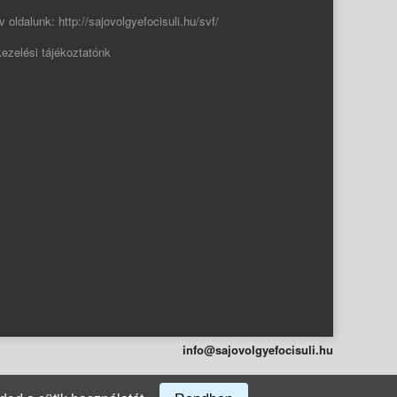
v oldalunk:
http://sajovolgyefocisuli.hu/svf/
ezelési tájékoztatónk
info@sajovolgyefocisuli.hu