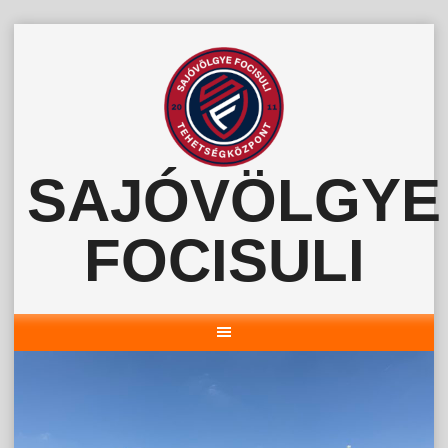
Skip
to
content
SAJÓVÖLGYE
FOCISULI