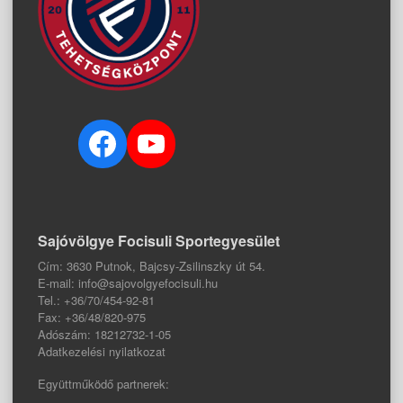
Facebook
YouTube
Sajóvölgye Focisuli Sportegyesület
Cím: 3630 Putnok, Bajcsy-Zsilinszky út 54.
E-mail: info@sajovolgyefocisuli.hu
Tel.: +36/70/454-92-81
Fax: +36/48/820-975
Adószám: 18212732-1-05
Adatkezelési nyilatkozat
Együttműködő partnerek: