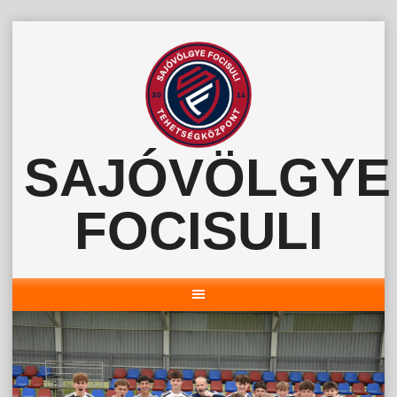
Skip
to
content
SAJÓVÖLGYE
FOCISULI