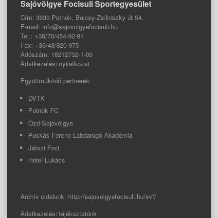
Sajóvölgye Focisuli Sportegyesület
Cím: 3630 Putnok, Bajcsy-Zsilinszky út 54.
E-mail: info@sajovolgyefocisuli.hu
Tel.: +36/70/454-92-81
Fax: +36/48/820-975
Adószám: 18212732-1-05
Adatkezelési nyilatkozat
Együttműködő partnerek:
DVTK
Putnok FC
Ózd-Sajóvölgye
Puskás Ferenc Labdarúgó Akadémia
Játszi Foci
Hotel Lukács
Archív oldalunk:
http://sajovolgyefocisuli.hu/svf/
Adatkezelési tájékoztatónk