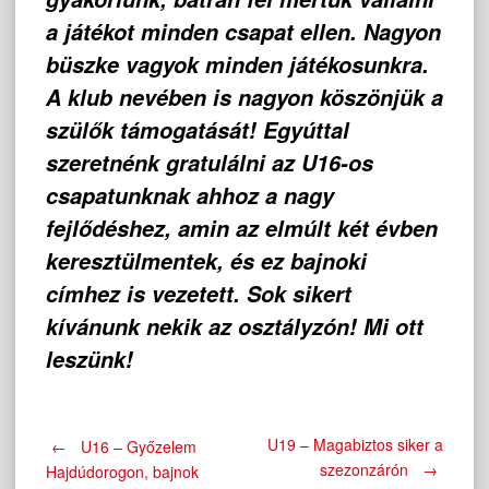
a játékot minden csapat ellen. Nagyon
büszke vagyok minden játékosunkra.
A klub nevében is nagyon köszönjük a
szülők támogatását! Egyúttal
szeretnénk gratulálni az U16-os
csapatunknak ahhoz a nagy
fejlődéshez, amin az elmúlt két évben
keresztülmentek, és ez bajnoki
címhez is vezetett. Sok sikert
kívánunk nekik az osztályzón! Mi ott
leszünk!
Post
U19 – Magabiztos siker a
←
U16 – Győzelem
szezonzárón
→
Hajdúdorogon, bajnok