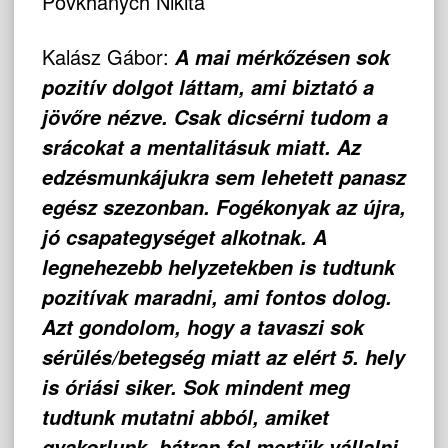
Povkhanych Nikita
Kalász Gábor:
A mai mérkőzésen sok
pozitív dolgot láttam, ami biztató a
jövőre nézve. Csak dicsérni tudom a
srácokat a mentalitásuk miatt. Az
edzésmunkájukra sem lehetett panasz
egész szezonban. Fogékonyak az újra,
jó csapategységet alkotnak. A
legnehezebb helyzetekben is tudtunk
pozitívak maradni, ami fontos dolog.
Azt gondolom, hogy a tavaszi sok
sérülés/betegség miatt az elért 5. hely
is óriási siker. Sok mindent meg
tudtunk mutatni abból, amiket
gyakorlunk, bátran fel mertük vállalni