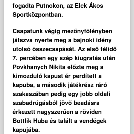
fogadta Putnokon, az Elek Ákos
Sportközpontban.
Csapatunk végig mezőnyfölényben
játszva nyerte meg a bajnoki idény
utolsó összecsapását. Az első félidő
7. percében egy szép kiugratás után
Povkhanych Nikita előzte meg a
kimozduló kapust ér perdített a
kapuba, a második játékrész ráró
szakaszában pedig egy jobb oldali
szabadrúgásból jövő beadásra
érkezett nagyszerűen a röviden
Bottlik Huba és talált a vendégek
kapujába.