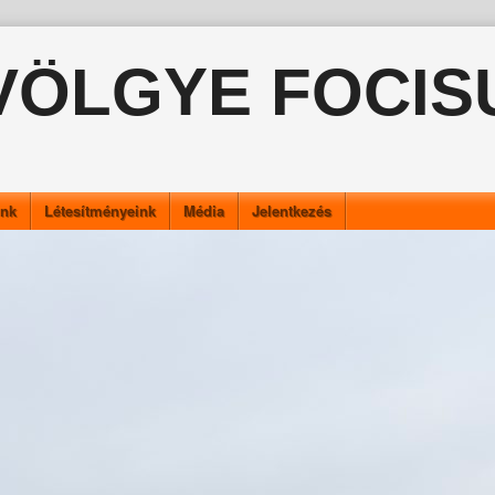
VÖLGYE FOCIS
ink
Létesítményeink
Média
Jelentkezés