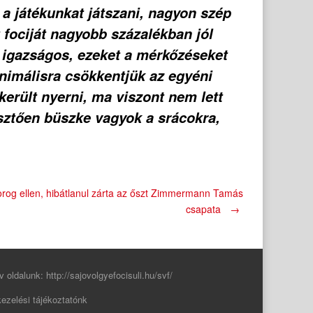
a játékunkat játszani, nagyon szép
t fociját nagyobb százalékban jól
 igazságos, ezeket a mérkőzéseket
nimálisra csökkentjük az egyéni
került nyerni, ma viszont nem lett
sztően büszke vagyok a srácokra,
og ellen, hibátlanul zárta az őszt Zimmermann Tamás
csapata
→
v oldalunk:
http://sajovolgyefocisuli.hu/svf/
ezelési tájékoztatónk