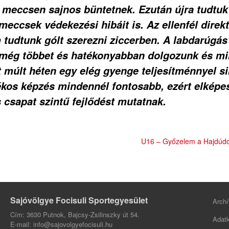
 meccsen sajnos büntetnek. Ezután újra tudtuk 
 meccsek védekezési hibáit is. Az ellenfél direk
tudtunk gólt szerezni ziccerben. A labdarúgás
a még többet és hatékonyabban dolgozunk és mi
 múlt héten egy elég gyenge teljesítménnyel si
ékos képzés mindennél fontosabb, ezért elképe
 csapat szintű fejlődést mutatnak.
U16 – Győzelem a Hajdúdor
Sajóvölgye Focisuli Sportegyesület
Archí
Cím: 3630 Putnok, Bajcsy-Zsilinszky út 54.
Adatk
E-mail: info@sajovolgyefocisuli.hu