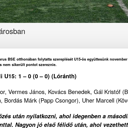
városban
karus BSE otthonában folytatta szereplését U15-ös együttesünk november
s nem sikerült pontot szereznie.
 U15: 1 – 0 (0 – 0) (Lóránth)
r, Vermes János, Kovács Benedek, Gál Kristóf (Bá
, Bordás Márk (Papp Csongor), Uher Marcell (Köve
zés után nyilatkozni, ahol idegenben a második
nttal. Nagyon jó első félidő után, ahol vezethe