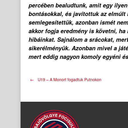
percében bealudtunk, amit egy ilyen
bontásokkal, és javítottuk az elmúlt
semlegesítettük, azonban ismét nem 
akkor fogja eredmény is követni, h
hibáinkat. Sajnálom a srácokat, mert
sikerélményük. Azonban mivel a ját
mert eddig nagyon komoly egyéni és
Post
←
U19 – A Monort fogadtuk Putnokon
navigation