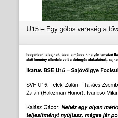
U15 – Egy gólos vereség a fő
Idegenben, a bajnoki tabella második helyén tanyázó I
alatt kemény ellenfele volt a dobogós alakulatnak, sajno
Ikarus BSE U15 – Sajóvölgye Focisuli
SVF U15: Teleki Zalán – Takács Zsombo
Zalán (Holczman Hunor), Ivancsó Milán
Kalász Gábor:
Nehéz egy olyan mérkő
teljesítményt nyújtasz, mégse jár po