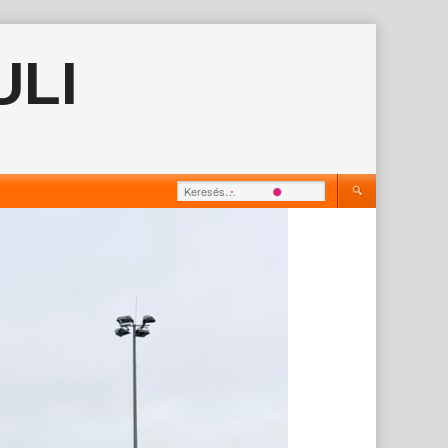
ULI
Keresés: