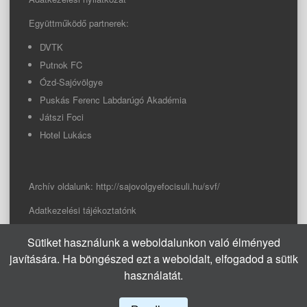
Együttműködő partnerek:
DVTK
Putnok FC
Ózd-Sajóvölgye
Puskás Ferenc Labdarúgó Akadémia
Játszi Foci
Hotel Lukács
Archív oldalunk:
http://sajovolgyefocisuli.hu/svf/
Adatkezelési tájékoztatónk
Sütiket használunk a weboldalunkon való élményed
© 2026 Sajóvölgye Focisuli
javítására. Ha böngészed ezt a weboldalt, elfogadod a sütik
info@sajovolgyefocisuli.hu
használatát.