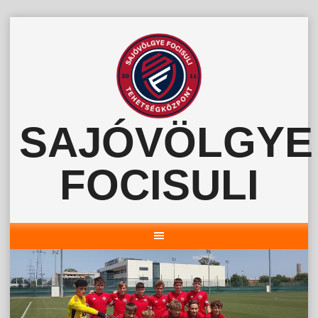
Skip
to
content
SAJÓVÖLGYE
FOCISULI