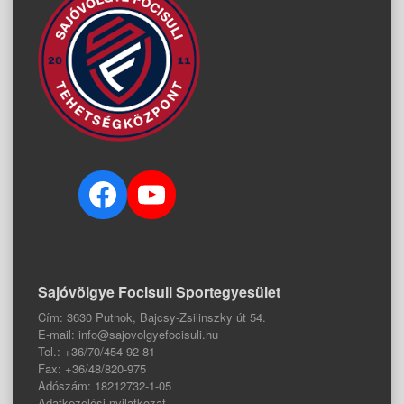
Facebook
YouTube
Sajóvölgye Focisuli Sportegyesület
Cím: 3630 Putnok, Bajcsy-Zsilinszky út 54.
E-mail: info@sajovolgyefocisuli.hu
Tel.: +36/70/454-92-81
Fax: +36/48/820-975
Adószám: 18212732-1-05
Adatkezelési nyilatkozat