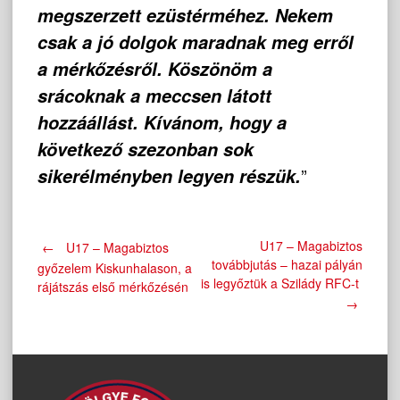
megszerzett ezüstérméhez. Nekem
csak a jó dolgok maradnak meg erről
a mérkőzésről. Köszönöm a
srácoknak a meccsen látott
hozzáállást. Kívánom, hogy a
következő szezonban sok
”
sikerélményben legyen részük.
Post
U17 – Magabiztos
←
U17 – Magabiztos
továbbjutás – hazai pályán
győzelem Kiskunhalason, a
is legyőztük a Szilády RFC-t
rájátszás első mérkőzésén
navigation
→