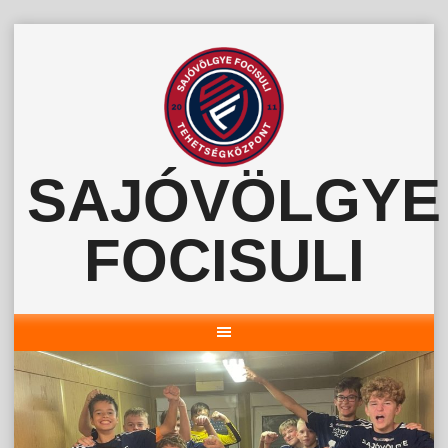
Skip
to
content
SAJÓVÖLGYE
FOCISULI