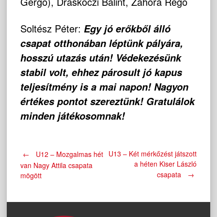
Gergő), Draskóczi Bálint, Zahora Regő
Soltész Péter:
Egy jó erőkből álló
csapat otthonában léptünk pályára,
hosszú utazás után! Védekezésünk
stabil volt, ehhez párosult jó kapus
teljesítmény is a mai napon! Nagyon
értékes pontot szereztünk! Gratulálok
minden játékosomnak!
Post
U13 – Két mérkőzést játszott
←
U12 – Mozgalmas hét
a héten Kiser László
van Nagy Attila csapata
csapata
→
mögött
navigation