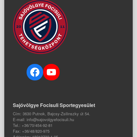
Facebook
YouTube
Sajóvölgye Focisuli Sportegyesület
Cím: 3630 Putnok, Bajcsy-Zsilinszky út 54.
E-mail: info@sajovolgyefocisuli.hu
Tel.: +36/70/454-92-81
Fax: +36/48/820-975
Adószám: 18212732-1-05