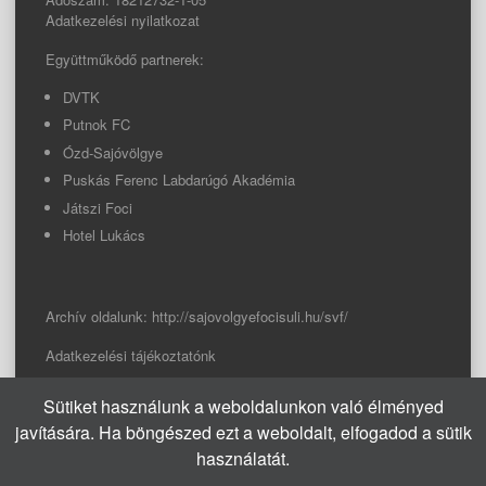
Adatkezelési nyilatkozat
Együttműködő partnerek:
DVTK
Putnok FC
Ózd-Sajóvölgye
Puskás Ferenc Labdarúgó Akadémia
Játszi Foci
Hotel Lukács
Archív oldalunk:
http://sajovolgyefocisuli.hu/svf/
Adatkezelési tájékoztatónk
Sütiket használunk a weboldalunkon való élményed
© 2026 Sajóvölgye Focisuli
javítására. Ha böngészed ezt a weboldalt, elfogadod a sütik
info@sajovolgyefocisuli.hu
használatát.