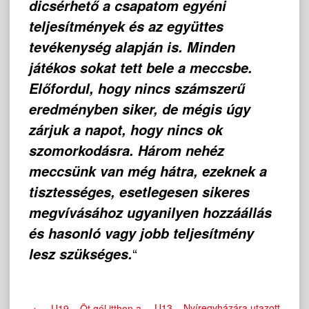
dicsérhető a csapatom egyéni
teljesítmények és az együttes
tevékenység alapján is. Minden
játékos sokat tett bele a meccsbe.
Előfordul, hogy nincs számszerű
eredményben siker, de mégis úgy
zárjuk a napot, hogy nincs ok
szomorkodásra. Három nehéz
meccsünk van még hátra, ezeknek a
tisztességes, esetlegesen sikeres
megvívásához ugyanilyen hozzáállás
és hasonló vagy jobb teljesítmény
“
lesz szükséges.
U13 – Nyíregyházára utazott
←
U19 – Öt gól itthon a