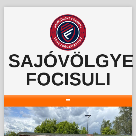
Skip
to
content
SAJÓVÖLGYE
FOCISULI