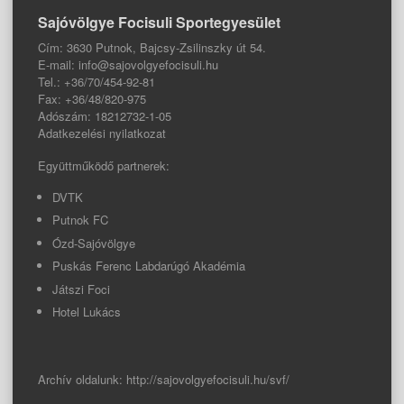
Sajóvölgye Focisuli Sportegyesület
Cím: 3630 Putnok, Bajcsy-Zsilinszky út 54.
E-mail: info@sajovolgyefocisuli.hu
Tel.: +36/70/454-92-81
Fax: +36/48/820-975
Adószám: 18212732-1-05
Adatkezelési nyilatkozat
Együttműködő partnerek:
DVTK
Putnok FC
Ózd-Sajóvölgye
Puskás Ferenc Labdarúgó Akadémia
Játszi Foci
Hotel Lukács
Archív oldalunk:
http://sajovolgyefocisuli.hu/svf/