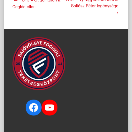
Post
Soltész Péter legénysége
Cegléd ellen
→
navigation
Facebook
YouTube