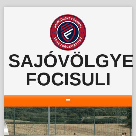
Skip
to
content
SAJÓVÖLGYE
FOCISULI