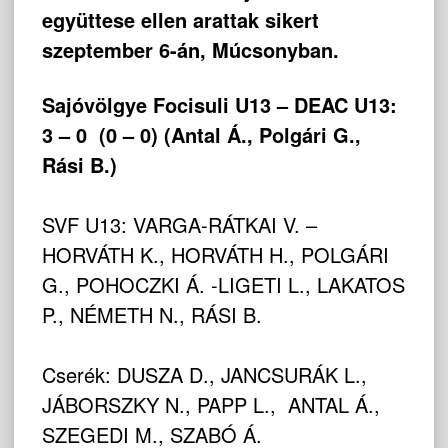
együttese ellen arattak sikert
szeptember 6-án, Múcsonyban.
Sajóvölgye Focisuli U13 – DEAC U13:
3 – 0 (0 – 0) (Antal Á., Polgári G.,
Rási B.)
SVF U13: VARGA-RÁTKAI V. –
HORVÁTH K., HORVÁTH H., POLGÁRI
G., POHOCZKI Á. -LIGETI L., LAKATOS
P., NÉMETH N., RÁSI B.
Cserék: DUSZA D., JANCSURÁK L.,
JÁBORSZKY N., PAPP L., ANTAL Á.,
SZEGEDI M., SZABÓ Á.