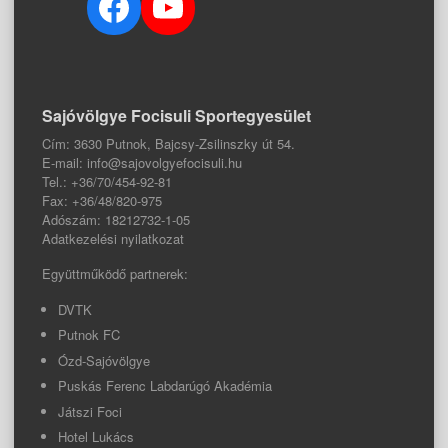
Facebook
YouTube
Sajóvölgye Focisuli Sportegyesület
Cím: 3630 Putnok, Bajcsy-Zsilinszky út 54.
E-mail: info@sajovolgyefocisuli.hu
Tel.: +36/70/454-92-81
Fax: +36/48/820-975
Adószám: 18212732-1-05
Adatkezelési nyilatkozat
Együttműködő partnerek:
DVTK
Putnok FC
Ózd-Sajóvölgye
Puskás Ferenc Labdarúgó Akadémia
Játszi Foci
Hotel Lukács