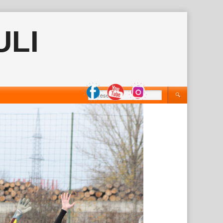
ULI
Keresés: