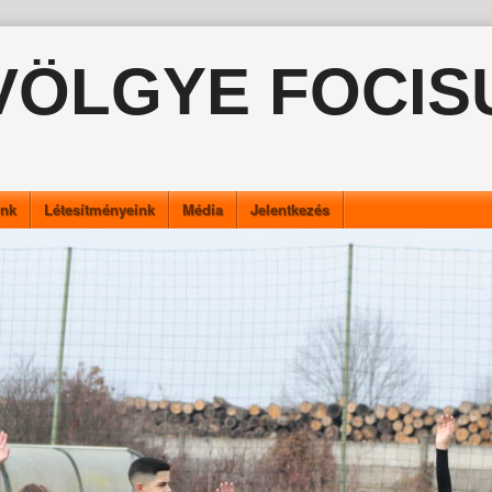
VÖLGYE FOCIS
ink
Létesítményeink
Média
Jelentkezés