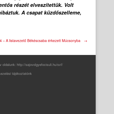
ntős részét elveszítettük. Volt
ibáztuk. A csapat küzdőszelleme,
4 – A listavezető Békéscsaba érkezett Múcsonyba
→
v oldalunk:
http://sajovolgyefocisuli.hu/svf/
ezelési tájékoztatónk