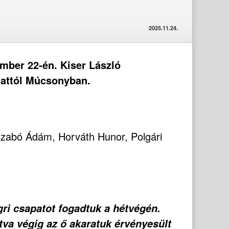
2025.11.24.
ember 22-én. Kiser László
lattól Múcsonyban.
 Szabó Ádám, Horváth Hunor, Polgári
ri csapatot fogadtuk a hétvégén.
va végig az ő akaratuk érvényesült