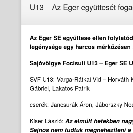
U13 – Az Eger együttesét foga
Az Eger SE együttese ellen folytató
legénysége egy harcos mérkőzésen 
Sajóvölgye Focisuli U13 – Eger SE U
SVF U13: Varga-Rátkai Vid – Horváth K
Gábriel, Lakatos Patrik
cserék: Jancsurák Áron, Jáborszky No
Kiser László:
Az elmúlt hetekben nag
Sajnos nem tudtuk megnehezíteni a 