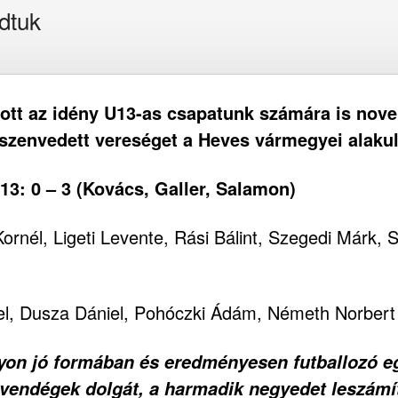
dtuk
dott az idény U13-as csapatunk számára is nov
szenvedett vereséget a Heves vármegyei alaku
13: 0 – 3 (Kovács, Galler, Salamon)
ornél, Ligeti Levente, Rási Bálint, Szegedi Márk,
el, Dusza Dániel, Pohóczki Ádám, Németh Norbert
yon jó formában és eredményesen futballozó eg
vendégek dolgát, a harmadik negyedet leszámít