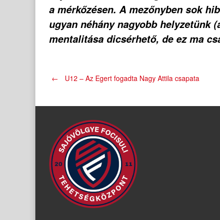
a mérkőzésen. A mezőnyben sok hibáva
ugyan néhány nagyobb helyzetünk (a
mentalitása dicsérhető, de ez ma csak
Post
←
U12 – Az Egert fogadta Nagy Attila csapata
navigation