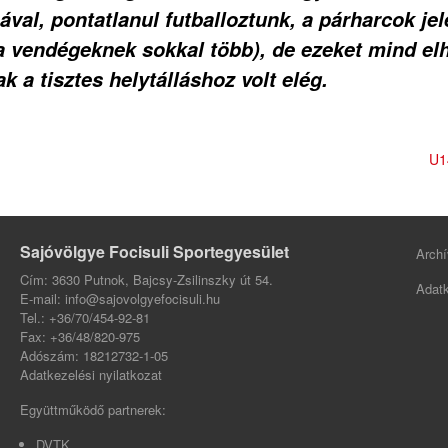
l, pontatlanul futballoztunk, a párharcok jele
 vendégeknek sokkal több), de ezeket mind elh
 a tisztes helytálláshoz volt elég.
U1
Sajóvölgye Focisuli Sportegyesület
Archí
Cím: 3630 Putnok, Bajcsy-Zsilinszky út 54.
Adatk
E-mail: info@sajovolgyefocisuli.hu
Tel.: +36/70/454-92-81
Fax: +36/48/820-975
Adószám: 18212732-1-05
Adatkezelési nyilatkozat
Együttműködő partnerek:
DVTK