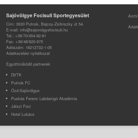
Sajóvölgye Focisuli Sportegyesület
Archí
Cím: 3630 Putnok, Bajcsy-Zsilinszky út 54.
Adatk
E-mail: info@sajovolgyefocisuli.hu
Tel.: +36/70/454-92-81
Fax: +36/48/820-975
Adószám: 18212732-1-05
Adatkezelési nyilatkozat
Együttműködő partnerek:
DVTK
Putnok FC
Ózd-Sajóvölgye
Puskás Ferenc Labdarúgó Akadémia
Játszi Foci
Hotel Lukács