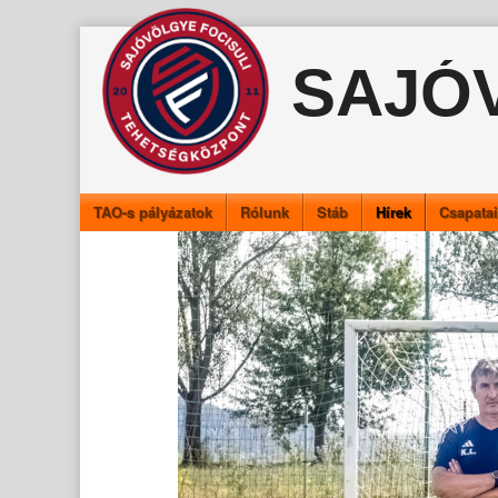
Skip
to
SAJÓ
content
TAO-s pályázatok
Rólunk
Stáb
Hírek
Csapata