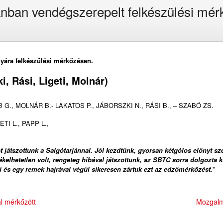
ánban vendégszerepelt felkészülési mé
lyára felkészülési mérkőzésen.
, Rási, Ligeti, Molnár)
 G., MOLNÁR B.- LAKATOS P., JÁBORSZKI N., RÁSI B., – SZABÓ ZS.
TI L., PAPP L.,
 játszottunk a Salgótarjánnal. Jól kezdtünk, gyorsan kétgólos előnyt sze
lhetetlen volt, rengeteg hibával játszottunk, az SBTC sorra dolgozta ki 
i és egy remek hajrával végül sikeresen zártuk ezt az edzőmérkőzést.
”
al mérkőzött
Mozgalm