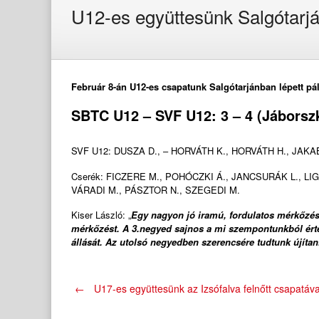
U12-es együttesünk Salgótarj
Február 8-án U12-es csapatunk Salgótarjánban lépett pá
SBTC U12 – SVF U12: 3 – 4 (Jáborszki
SVF U12: DUSZA D., – HORVÁTH K., HORVÁTH H., JAKAB
Cserék: FICZERE M., POHÓCZKI Á., JANCSURÁK L., LIGE
VÁRADI M., PÁSZTOR N., SZEGEDI M.
Kiser László: „
Egy nagyon jó iramú, fordulatos mérkőzést
mérkőzést. A 3.negyed sajnos a mi szempontunkból értéke
állását. Az utolsó negyedben szerencsére tudtunk újítan
Post
←
U17-es együttesünk az Izsófalva felnőtt csapatáv