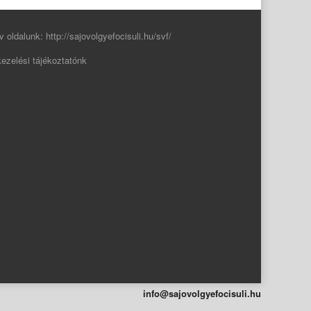
v oldalunk:
http://sajovolgyefocisuli.hu/svf/
ezelési tájékoztatónk
info@sajovolgyefocisuli.hu