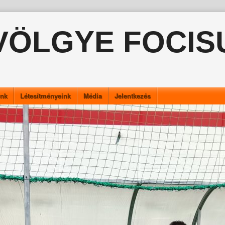
VÖLGYE FOCIS
ink
Létesítményeink
Média
Jelentkezés