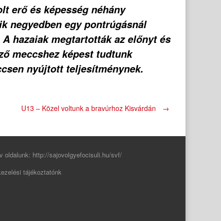
Volt erő és képesség néhány
adik negyedben egy pontrúgásnál
. A hazaiak megtartották az előnyt és
őző meccshez képest tudtunk
ccsen nyújtott teljesítménynek.
U13 – Közel voltunk a bravúrhoz Kisvárdán
→
v oldalunk:
http://sajovolgyefocisuli.hu/svf/
ezelési tájékoztatónk