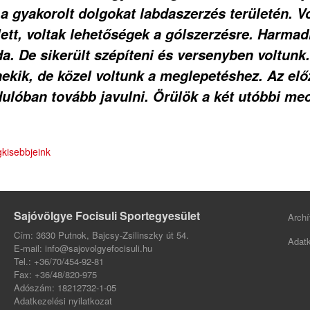
 a gyakorolt dolgokat labdaszerzés területén. 
llett, voltak lehetőségek a gólszerzésre. Harm
oda. De sikerült szépíteni és versenyben voltunk
nekik, de közel voltunk a meglepetéshez. Az el
dulóban tovább javulni. Örülök a két utóbbi me
gkisebbjeink
Sajóvölgye Focisuli Sportegyesület
Archí
Cím: 3630 Putnok, Bajcsy-Zsilinszky út 54.
Adatk
E-mail: info@sajovolgyefocisuli.hu
Tel.: +36/70/454-92-81
Fax: +36/48/820-975
Adószám: 18212732-1-05
Adatkezelési nyilatkozat