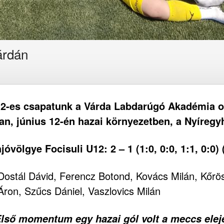
árdán
12-es csapatunk a Várda Labdarúgó Akadémia ot
, június 12-én hazai környezetben, a Nyíregyhá
ölgye Focisuli U12: 2 – 1 (1:0, 0:0, 1:1, 0:0) (
 Dostál Dávid, Ferencz Botond, Kovács Milán, Kőr
ron, Szűcs Dániel, Vaszlovics Milán
Első momentum egy hazai gól volt a meccs elej