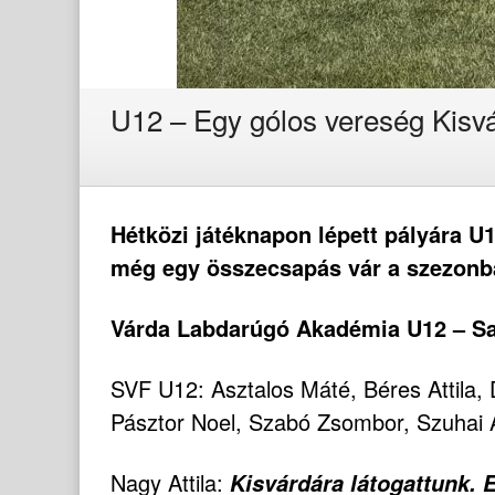
U12 – Egy gólos vereség Kisv
Hétközi játéknapon lépett pályára U
még egy összecsapás vár a szezonban
Várda Labdarúgó Akadémia U12 – Sajóv
SVF U12: Asztalos Máté, Béres Attila,
Pásztor Noel, Szabó Zsombor, Szuhai Á
Nagy Attila:
Kisvárdára látogattunk. 