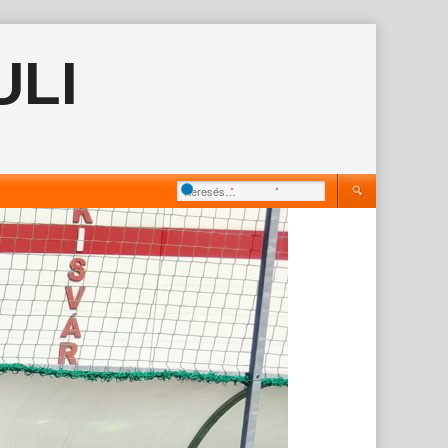
ULI
Keresés: