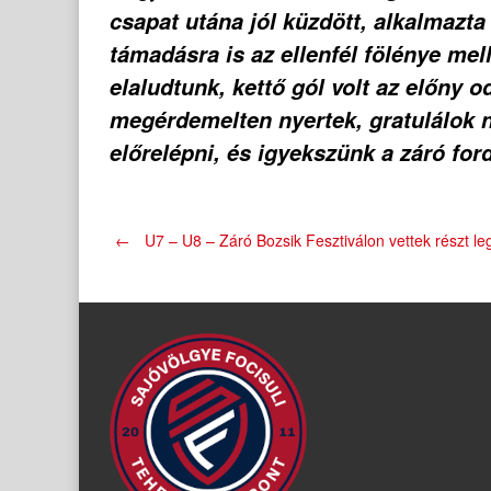
csapat utána jól küzdött, alkalmazta
támadásra is az ellenfél fölénye me
elaludtunk, kettő gól volt az előny 
megérdemelten nyertek, gratulálok 
előrelépni, és igyekszünk a záró for
Post
←
U7 – U8 – Záró Bozsik Fesztiválon vettek részt le
navigation