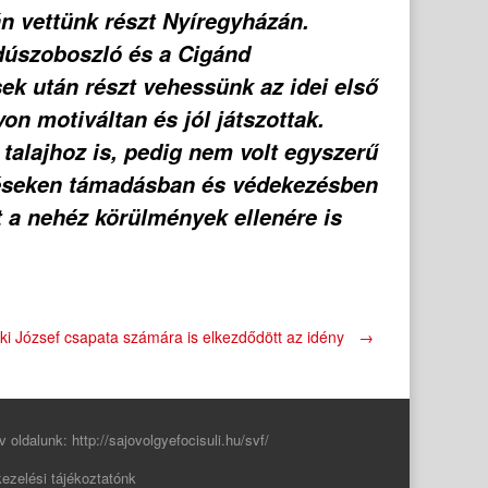
n vettünk részt Nyíregyházán.
jdúszoboszló és a Cigánd
ek után részt vehessünk az idei első
n motiváltan és jól játszottak.
talajhoz is, pedig nem volt egyszerű
őzéseken támadásban és védekezésben
 a nehéz körülmények ellenére is
ki József csapata számára is elkezdődött az idény
→
v oldalunk:
http://sajovolgyefocisuli.hu/svf/
ezelési tájékoztatónk