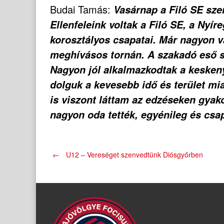
Budai Tamás:
Vasárnap a Filó SE sze
Ellenfeleink voltak a Filó SE, a Ny
korosztályos csapatai. Már nagyon v
meghívásos tornán. A szakadó eső se
Nagyon jól alkalmazkodtak a keskeny
dolguk a kevesebb idő és terület m
is viszont láttam az edzéseken gyak
nagyon oda tették, egyénileg és csap
Post
←
U12 – Vereséget szenvedtünk Diósgyőrben
navigation