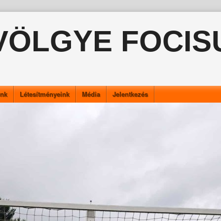
VÖLGYE FOCIS
ink
Létesítményeink
Média
Jelentkezés