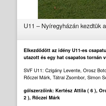
U11 – Nyíregyházán kezdtük a
Elkezdődött az idény U11-es csapa
utazott és egy hat csapatos tornán v
SVF U11: Czigány Levente, Orosz Botond
Rőczei Márk, Tátrai Zsombor, Simon S
gólszerzőink: Kertész Attila ( 6 ), Oro
2 ), Rőczei Márk