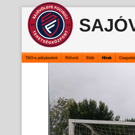
Skip
to
SAJÓ
content
TAO-s pályázatok
Rólunk
Stáb
Hírek
Csapata