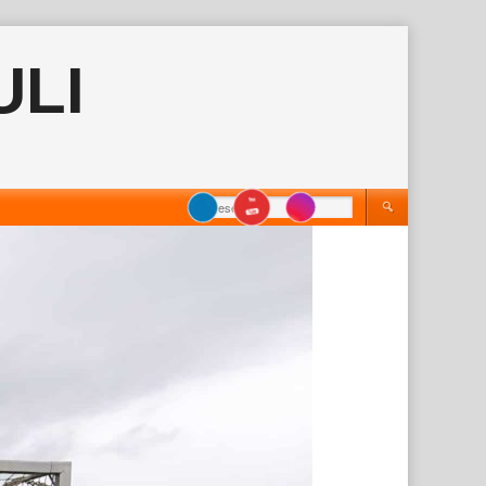
ULI
Keresés: