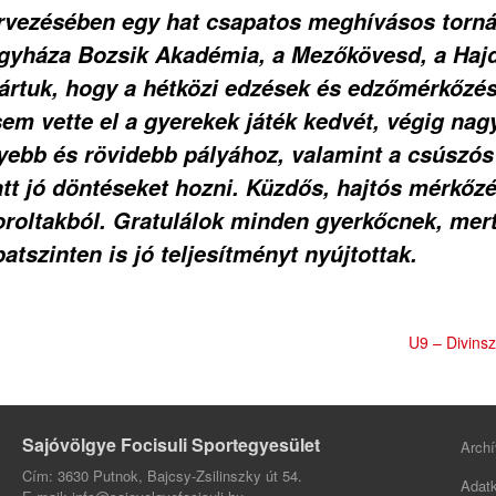
rvezésében egy hat csapatos meghívásos torná
íregyháza Bozsik Akadémia, a Mezőkövesd, a Ha
ártuk, hogy a hétközi edzések és edzőmérkőzés
m vette el a gyerekek játék kedvét, végig nagyo
ebb és rövidebb pályához, valamint a csúszós 
iatt jó döntéseket hozni. Küzdős, hajtós mérk
oroltakból. Gratulálok minden gyerkőcnek, mert
atszinten is jó teljesítményt nyújtottak.
U9 – Divinsz
Sajóvölgye Focisuli Sportegyesület
Archí
Cím: 3630 Putnok, Bajcsy-Zsilinszky út 54.
Adatk