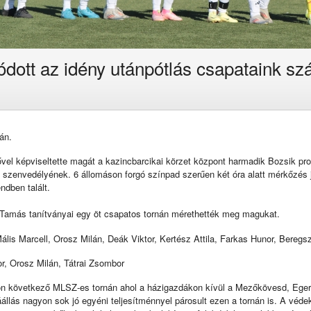
tódott az idény utánpótlás csapataink s
án.
fővel képviseltette magát a kazincbarcikai körzet központ harmadik Bozsik 
t szenvedélyének. 6 állomáson forgó színpad szerűen két óra alatt mérkőzés
ndben talált.
i Tamás tanítványai egy öt csapatos tornán mérethették meg magukat.
is Marcell, Orosz Milán, Deák Viktor, Kertész Attila, Farkas Hunor, Beregs
tor, Orosz Milán, Tátrai Zsombor
n következő MLSZ-es tornán ahol a házigazdákon kívül a Mezőkövesd, Eger é
lás nagyon sok jó egyéni teljesítménnyel párosult ezen a tornán is. A védek