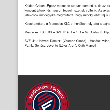
Kalász Gábor: „Egész meccsen tudtunk dominálni, de az első 
koncentráltunk, és nagyon fegyelmezettek voltunk. Az akarat
játékosok mindegyike megmutatta, hogy mindig lehet rájuk 
Kecskeméten, a Mercedes KLC otthonában folytatta a bajno
Mercedes KLC U19 – SVF U19: 1 – 1 (1 – 0) (Doktor ill. Pipo
SVF U19: Havasi Dominik (Vasmán Csaba) – Hanász Milán, Ju
Patrik, Soltész Levente (Lévai Áron), Oláh Marcell
Post
navigation