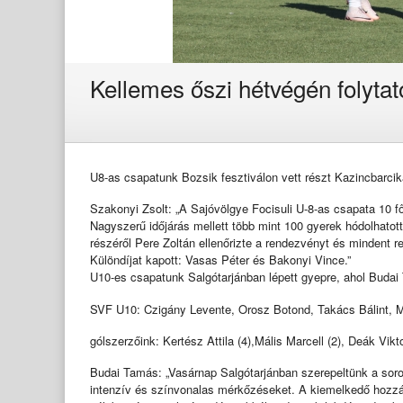
Kellemes őszi hétvégén folyta
U8-as csapatunk Bozsik fesztiválon vett részt Kazincbarcik
Szakonyi Zsolt: „A Sajóvölgye Focisuli U-8-as csapata 10 
Nagyszerű időjárás mellett több mint 100 gyerek hódolhatot
részéről Pere Zoltán ellenőrizte a rendezvényt és mindent re
Különdíjat kapott: Vasas Péter és Bakonyi Vince.”
U10-es csapatunk Salgótarjánban lépett gyepre, ahol Buda
SVF U10: Czigány Levente, Orosz Botond, Takács Bálint, Mál
gólszerzőink: Kertész Attila (4),Mális Marcell (2), Deák Vik
Budai Tamás: „Vasárnap Salgótarjánban szerepeltünk a soro
intenzív és színvonalas mérkőzéseket. A kiemelkedő hozzáál