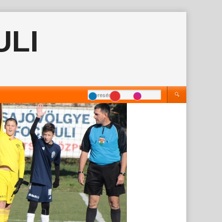
ULI
Keresés: