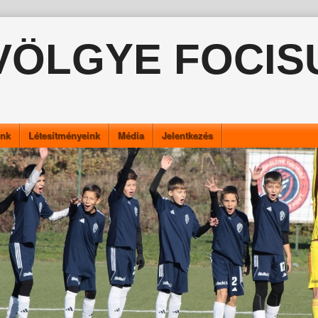
VÖLGYE FOCIS
ink
Létesítményeink
Média
Jelentkezés