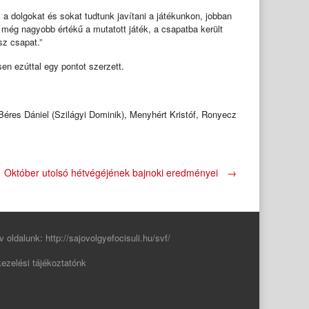
a dolgokat és sokat tudtunk javítani a játékunkon, jobban
 még nagyobb értékű a mutatott játék, a csapatba került
sz csapat.”
n ezúttal egy pontot szerzett.
éres Dániel (Szilágyi Dominik), Menyhért Kristóf, Ronyecz
Október utolsó hétvégéjének bajnoki eredményei
→
v oldalunk:
http://sajovolgyefocisuli.hu/svf/
ezelési tájékoztatónk