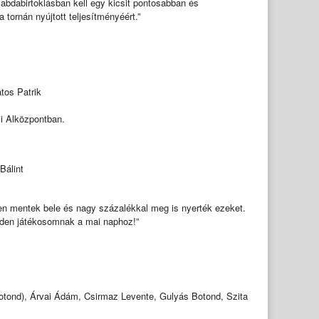
labdabirtoklásban kell egy kicsit pontosabban és
ornán nyújtott teljesítményéért.”
tos Patrik
i Alközpontban.
Bálint
ően mentek bele és nagy százalékkal meg is nyerték ezeket.
minden játékosomnak a mai naphoz!”
otond), Árvai Ádám, Csirmaz Levente, Gulyás Botond, Szita