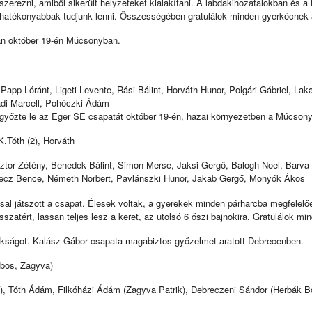
zerezni, amiből sikerült helyzeteket kialakítani. A labdakihozatalokban és a 
hatékonyabbak tudjunk lenni. Összességében gratulálok minden gyerkőcnek a t
ján október 19-én Múcsonyban.
app Lóránt, Ligeti Levente, Rási Bálint, Horváth Hunor, Polgári Gábriel, Laka
adi Marcell, Pohóczki Ádám
yőzte le az Eger SE csapatát október 19-én, hazai környezetben a Múcsony
K.Tóth (2), Horváth
tor Zétény, Benedek Bálint, Simon Merse, Jaksi Gergő, Balogh Noel, Barva 
valecz Bence, Németh Norbert, Pavlánszki Hunor, Jakab Gergő, Monyók Ákos
ssal játszott a csapat. Élesek voltak, a gyerekek minden párharcba megfelel
szatért, lassan teljes lesz a keret, az utolsó 6 őszi bajnokira. Gratulálok 
nokságot. Kalász Gábor csapata magabiztos győzelmet aratott Debrecenben.
abos, Zagyva)
n), Tóth Ádám, Filkóházi Ádám (Zagyva Patrik), Debreczeni Sándor (Herbák B