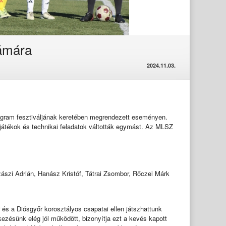
zámára
2024.11.03.
program fesztiváljának keretében megrendezett eseményen.
 játékok és technikai feladatok váltották egymást. Az MLSZ
zászi Adrián, Hanász Kristóf, Tátrai Zsombor, Rőczei Márk
s a Diósgyőr korosztályos csapatai ellen játszhattunk
ezésünk elég jól működött, bizonyítja ezt a kevés kapott