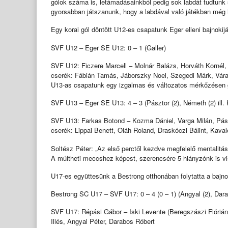
gólok száma is, letámadásainkból pedig sok labdát tudtunk s
gyorsabban játszanunk, hogy a labdával való játékban még 
Egy korai gól döntött U12-es csapatunk Eger elleni bajnoki
SVF U12 – Eger SE U12: 0 – 1 (Galler)
SVF U12: Ficzere Marcell – Molnár Balázs, Horváth Kornél, P
cserék: Fábián Tamás, Jáborszky Noel, Szegedi Márk, Vár
U13-as csapatunk egy izgalmas és változatos mérkőzésen g
SVF U13 – Eger SE U13: 4 – 3 (Pásztor (2), Németh (2) ill. 
SVF U13: Farkas Botond – Kozma Dániel, Varga Milán, Pász
cserék: Lippai Benett, Oláh Roland, Draskóczi Bálint, Ka
Soltész Péter: „Az első perctől kezdve megfelelő mentalitá
A múltheti meccshez képest, szerencsére 5 hiányzónk is vis
U17-es együttesünk a Bestrong otthonában folytatta a baj
Bestrong SC U17 – SVF U17: 0 – 4 (0 – 1) (Angyal (2), Dar
SVF U17: Répási Gábor – Iski Levente (Beregszászi Flóriá
Illés, Angyal Péter, Darabos Róbert