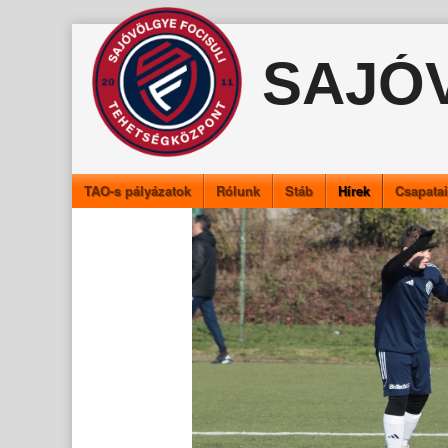
Skip
to
SAJÓ
content
TAO-s pályázatok
Rólunk
Stáb
Hírek
Csapata