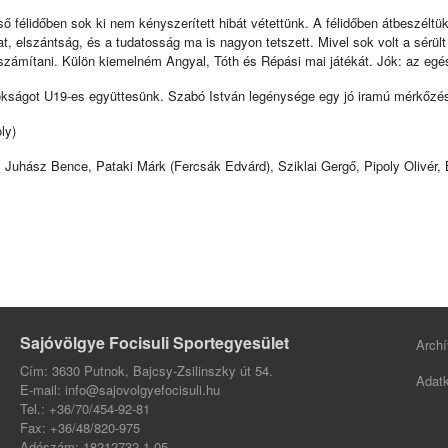
félidőben sok ki nem kényszerített hibát vétettünk. A félidőben átbeszéltük 
, elszántság, és a tudatosság ma is nagyon tetszett. Mivel sok volt a sérült
számítani. Külön kiemelném Angyal, Tóth és Répási mai játékát. Jók: az egé
kságot U19-es együttesünk. Szabó István legénysége egy jó iramú mérkőzése
ly)
hász Bence, Pataki Márk (Fercsák Edvárd), Sziklai Gergő, Pipoly Olivér, B
Sajóvölgye Focisuli Sportegyesület
Archí
Cím: 3630 Putnok, Bajcsy-Zsilinszky út 54.
Adatk
E-mail: info@sajovolgyefocisuli.hu
Tel.: +36/70/454-92-81
Fax: +36/48/820-975
Adószám: 18212732-1-05