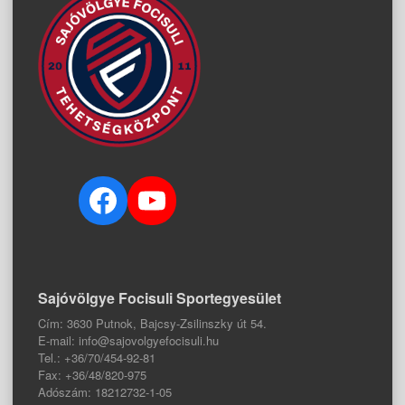
Facebook
YouTube
Sajóvölgye Focisuli Sportegyesület
Cím: 3630 Putnok, Bajcsy-Zsilinszky út 54.
E-mail: info@sajovolgyefocisuli.hu
Tel.: +36/70/454-92-81
Fax: +36/48/820-975
Adószám: 18212732-1-05