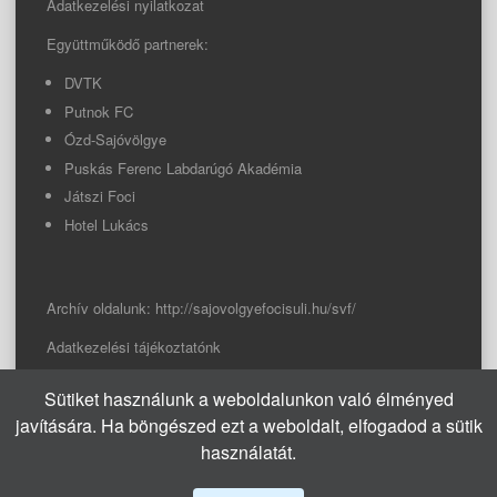
Adatkezelési nyilatkozat
Együttműködő partnerek:
DVTK
Putnok FC
Ózd-Sajóvölgye
Puskás Ferenc Labdarúgó Akadémia
Játszi Foci
Hotel Lukács
Archív oldalunk:
http://sajovolgyefocisuli.hu/svf/
Adatkezelési tájékoztatónk
Sütiket használunk a weboldalunkon való élményed
© 2026 Sajóvölgye Focisuli
javítására. Ha böngészed ezt a weboldalt, elfogadod a sütik
info@sajovolgyefocisuli.hu
használatát.