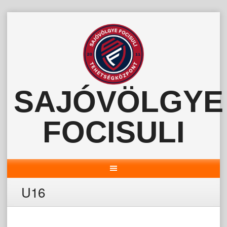
Skip
to
content
SAJÓVÖLGYE
FOCISULI
U16