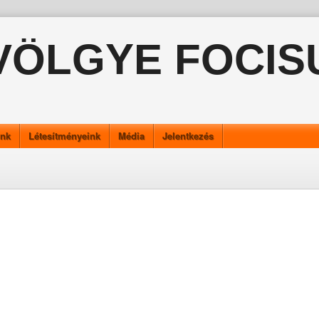
VÖLGYE FOCIS
ink
Létesítményeink
Média
Jelentkezés