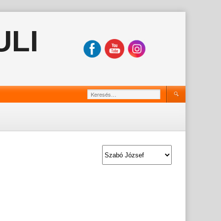
ULI
Keresés: