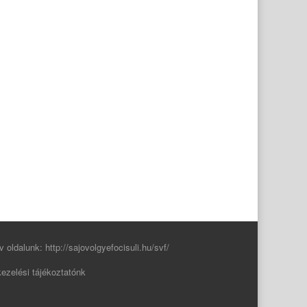
v oldalunk:
http://sajovolgyefocisuli.hu/svf/
ezelési tájékoztatónk