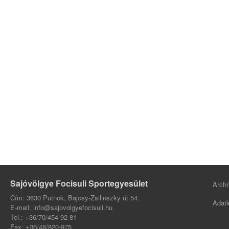
Sajóvölgye Focisuli Sportegyesület
Archí
Cím: 3630 Putnok, Bajcsy-Zsilinszky út 54.
Adatk
E-mail: info@sajovolgyefocisuli.hu
Tel.: +36/70/454-92-81
Fax: +36/48/820-975