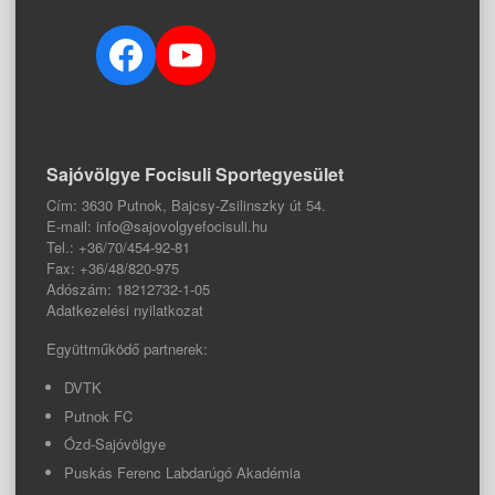
Facebook
YouTube
Sajóvölgye Focisuli Sportegyesület
Cím: 3630 Putnok, Bajcsy-Zsilinszky út 54.
E-mail: info@sajovolgyefocisuli.hu
Tel.: +36/70/454-92-81
Fax: +36/48/820-975
Adószám: 18212732-1-05
Adatkezelési nyilatkozat
Együttműködő partnerek:
DVTK
Putnok FC
Ózd-Sajóvölgye
Puskás Ferenc Labdarúgó Akadémia