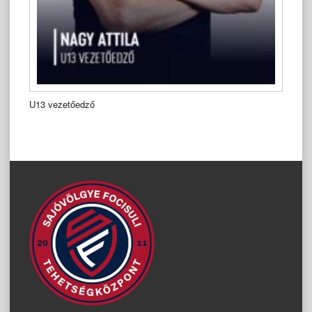
U13 vezetőedző