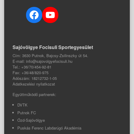
Facebook
YouTube
Sajóvölgye Focisuli Sportegyesület
Cím: 3630 Putnok, Bajcsy-Zsilinszky út 54.
E-mail: info@sajovolgyefocisuli.hu
Tel.: +36/70/454-92-81
Fax: +36/48/820-975
Adószám: 18212732-1-05
Adatkezelési nyilatkozat
Együttműködő partnerek:
DVTK
Putnok FC
Ózd-Sajóvölgye
Puskás Ferenc Labdarúgó Akadémia