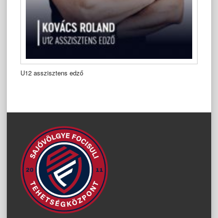
U12 asszisztens edző