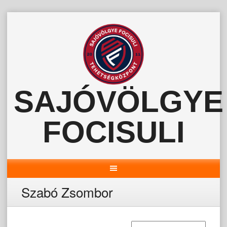
Skip
to
content
SAJÓVÖLGYE
FOCISULI
Szabó Zsombor