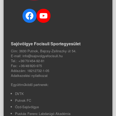
Facebook
YouTube
Sajóvölgye Focisuli Sportegyesület
Cím: 3630 Putnok, Bajcsy-Zsilinszky út 54.
E-mail: info@sajovolgyefocisuli.hu
Tel.: +36/70/454-92-81
Fax: +36/48/820-975
Adószám: 18212732-1-05
Adatkezelési nyilatkozat
Együttműködő partnerek:
DVTK
Putnok FC
Ózd-Sajóvölgye
Puskás Ferenc Labdarúgó Akadémia