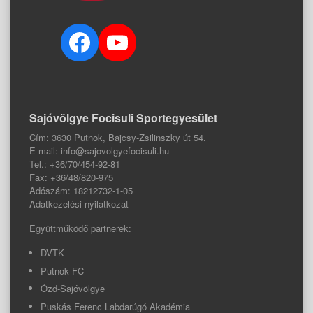
Facebook
YouTube
Sajóvölgye Focisuli Sportegyesület
Cím: 3630 Putnok, Bajcsy-Zsilinszky út 54.
E-mail: info@sajovolgyefocisuli.hu
Tel.: +36/70/454-92-81
Fax: +36/48/820-975
Adószám: 18212732-1-05
Adatkezelési nyilatkozat
Együttműködő partnerek:
DVTK
Putnok FC
Ózd-Sajóvölgye
Puskás Ferenc Labdarúgó Akadémia