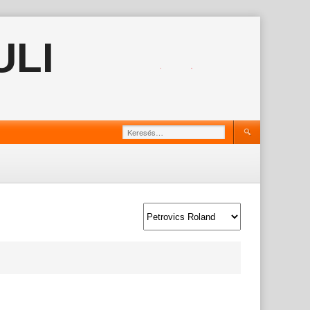
ULI
Keresés: