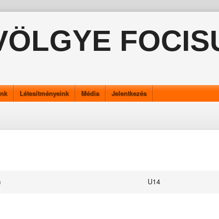
VÖLGYE FOCIS
ink
Létesítményeink
Média
Jelentkezés
m
U14