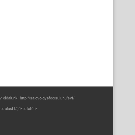
v oldalunk:
http://sajovolgyefocisuli.hu/svf/
ezelési tájékoztatónk