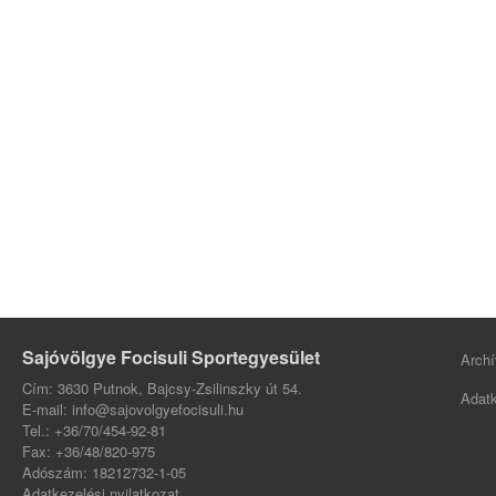
Sajóvölgye Focisuli Sportegyesület
Archí
Cím: 3630 Putnok, Bajcsy-Zsilinszky út 54.
Adatk
E-mail: info@sajovolgyefocisuli.hu
Tel.: +36/70/454-92-81
Fax: +36/48/820-975
Adószám: 18212732-1-05
Adatkezelési nyilatkozat