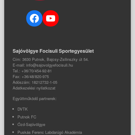
Facebook
YouTube
Sajóvölgye Focisuli Sportegyesület
Cím: 3630 Putnok, Bajcsy-Zsilinszky út 54.
E-mail: info@sajovolgyefocisuli.hu
Tel.: +36/70/454-92-81
Fax: +36/48/820-975
Adószám: 18212732-1-05
Adatkezelési nyilatkozat
Együttműködő partnerek:
DVTK
Putnok FC
Ózd-Sajóvölgye
Puskás Ferenc Labdarúgó Akadémia