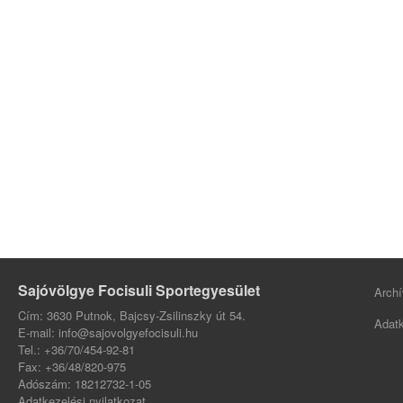
Sajóvölgye Focisuli Sportegyesület
Archí
Cím: 3630 Putnok, Bajcsy-Zsilinszky út 54.
Adatk
E-mail: info@sajovolgyefocisuli.hu
Tel.: +36/70/454-92-81
Fax: +36/48/820-975
Adószám: 18212732-1-05
Adatkezelési nyilatkozat