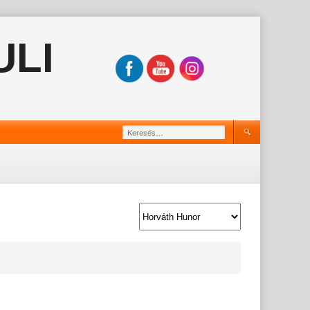
ULI
Keresés: