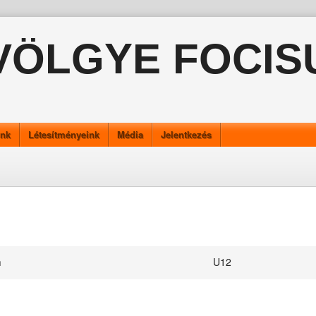
VÖLGYE FOCIS
ink
Létesítményeink
Média
Jelentkezés
m
U12