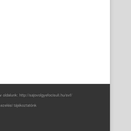
v oldalunk:
http://sajovolgyefocisuli.hu/svf/
ezelési tájékoztatónk