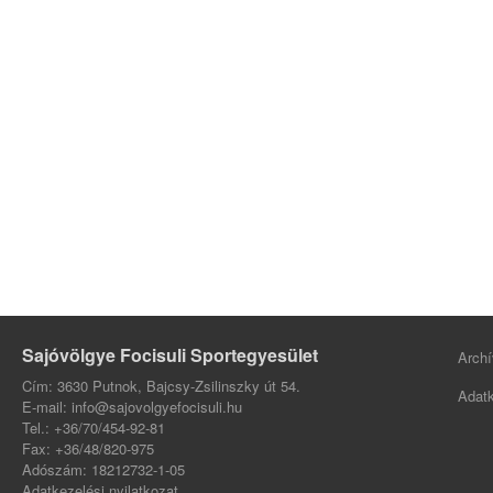
Sajóvölgye Focisuli Sportegyesület
Archí
Cím: 3630 Putnok, Bajcsy-Zsilinszky út 54.
Adatk
E-mail: info@sajovolgyefocisuli.hu
Tel.: +36/70/454-92-81
Fax: +36/48/820-975
Adószám: 18212732-1-05
Adatkezelési nyilatkozat