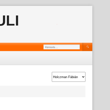
ULI
Keresés: