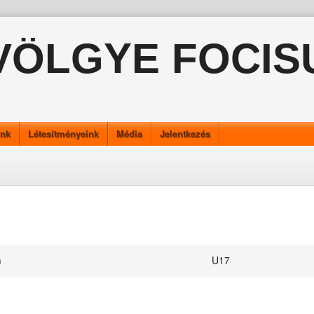
VÖLGYE FOCIS
ink
Létesítményeink
Média
Jelentkezés
m
U17