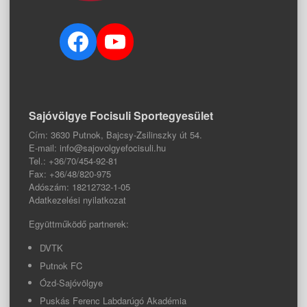
Facebook
YouTube
Sajóvölgye Focisuli Sportegyesület
Cím: 3630 Putnok, Bajcsy-Zsilinszky út 54.
E-mail: info@sajovolgyefocisuli.hu
Tel.: +36/70/454-92-81
Fax: +36/48/820-975
Adószám: 18212732-1-05
Adatkezelési nyilatkozat
Együttműködő partnerek:
DVTK
Putnok FC
Ózd-Sajóvölgye
Puskás Ferenc Labdarúgó Akadémia