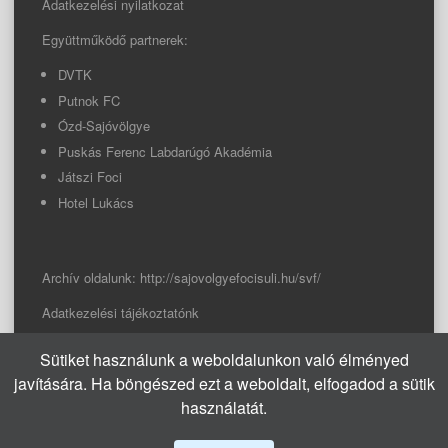
Adatkezelési nyilatkozat
Együttműködő partnerek:
DVTK
Putnok FC
Ózd-Sajóvölgye
Puskás Ferenc Labdarúgó Akadémia
Játszi Foci
Hotel Lukács
Archív oldalunk:
http://sajovolgyefocisuli.hu/svf/
Adatkezelési tájékoztatónk
Sütiket használunk a weboldalunkon való élményed
© 2026 Sajóvölgye Focisuli
javítására. Ha böngészed ezt a weboldalt, elfogadod a sütik
info@sajovolgyefocisuli.hu
használatát.