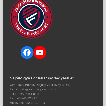
Facebook
YouTube
Sajóvölgye Focisuli Sportegyesület
Cím: 3630 Putnok, Bajcsy-Zsilinszky út 54.
E-mail: info@sajovolgyefocisuli.hu
Tel.: +36/70/454-92-81
Fax: +36/48/820-975
Adószám: 18212732-1-05