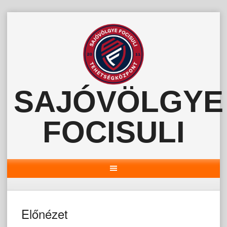
Skip
to
content
SAJÓVÖLGYE
FOCISULI
Előnézet