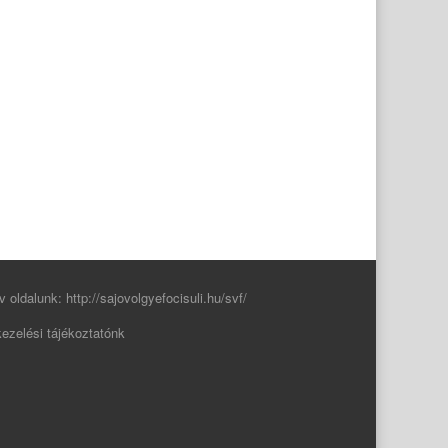
v oldalunk:
http://sajovolgyefocisuli.hu/svf/
ezelési tájékoztatónk