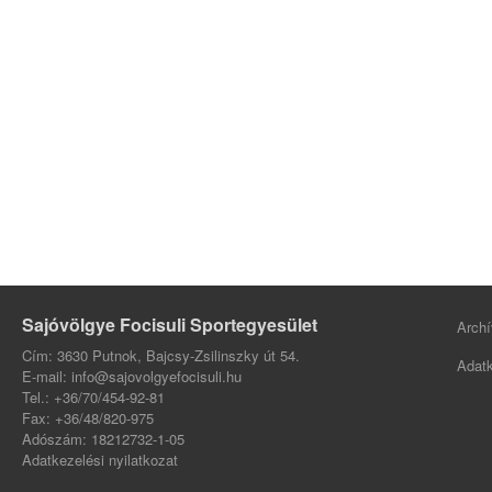
Sajóvölgye Focisuli Sportegyesület
Archí
Cím: 3630 Putnok, Bajcsy-Zsilinszky út 54.
Adatk
E-mail: info@sajovolgyefocisuli.hu
Tel.: +36/70/454-92-81
Fax: +36/48/820-975
Adószám: 18212732-1-05
Adatkezelési nyilatkozat