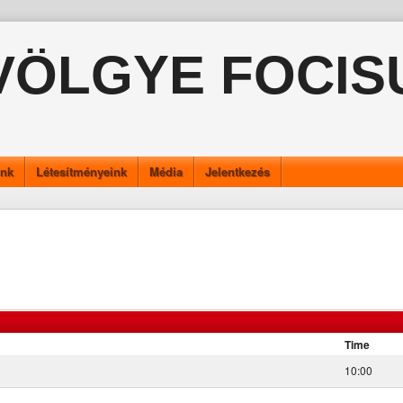
VÖLGYE FOCIS
ink
Létesítményeink
Média
Jelentkezés
Time
10:00