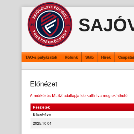
Skip
to
SAJÓ
content
TAO-s pályázatok
Rólunk
Stáb
Hírek
Csapata
Előnézet
A mérkőzés MLSZ adatlapja ide kattintva megtekinthető.
Részletek
Közzétéve
2025.10.04.