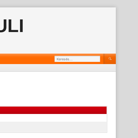
ULI
Keresés: