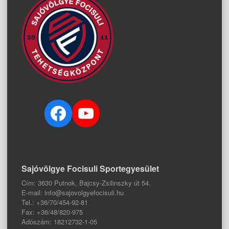
Facebook
YouTube
Sajóvölgye Focisuli Sportegyesület
Cím: 3630 Putnok, Bajcsy-Zsilinszky út 54.
E-mail: info@sajovolgyefocisuli.hu
Tel.: +36/70/454-92-81
Fax: +36/48/820-975
Adószám: 18212732-1-05