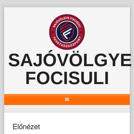
Skip
to
content
SAJÓVÖLGYE
FOCISULI
Előnézet