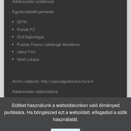
Adatkezelési nyilatkozat
Együttműködő partnerek:
DVTK
Putnok FC
Ózd-Sajóvölgye
Puskás Ferenc Labdarúgó Akadémia
Játszi Foci
Hotel Lukács
Archív oldalunk:
http://sajovolgyefocisuli.hu/svf/
Adatkezelési tájékoztatónk
Sütiket használunk a weboldalunkon való élményed
© 2026 Sajóvölgye Focisuli
javítására. Ha böngészed ezt a weboldalt, elfogadod a sütik
info@sajovolgyefocisuli.hu
használatát.