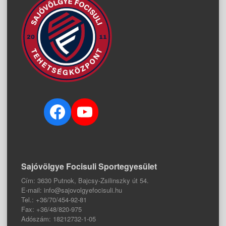
Facebook
YouTube
Sajóvölgye Focisuli Sportegyesület
Cím: 3630 Putnok, Bajcsy-Zsilinszky út 54.
E-mail: info@sajovolgyefocisuli.hu
Tel.: +36/70/454-92-81
Fax: +36/48/820-975
Adószám: 18212732-1-05