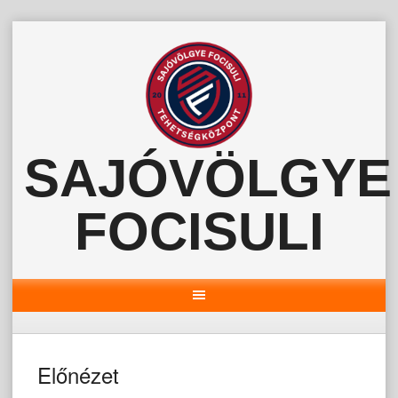
Skip
to
content
SAJÓVÖLGYE
FOCISULI
Előnézet