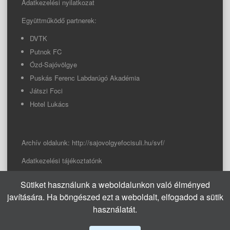
Adatkezelési nyilatkozat
Együttműködő partnerek:
DVTK
Putnok FC
Ózd-Sajóvölgye
Puskás Ferenc Labdarúgó Akadémia
Játszi Foci
Hotel Lukács
Archív oldalunk:
http://sajovolgyefocisuli.hu/svf/
Adatkezelési tájékoztatónk
Sütiket használunk a weboldalunkon való élményed
© 2026 Sajóvölgye Focisuli
javítására. Ha böngészed ezt a weboldalt, elfogadod a sütik
info@sajovolgyefocisuli.hu
használatát.