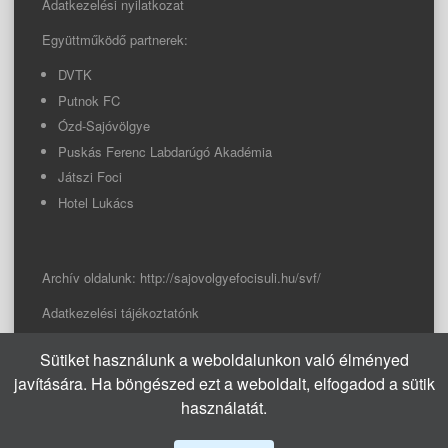
Adatkezelési nyilatkozat
Együttműködő partnerek:
DVTK
Putnok FC
Ózd-Sajóvölgye
Puskás Ferenc Labdarúgó Akadémia
Játszi Foci
Hotel Lukács
Archív oldalunk:
http://sajovolgyefocisuli.hu/svf/
Adatkezelési tájékoztatónk
Sütiket használunk a weboldalunkon való élményed
© 2026 Sajóvölgye Focisuli
javítására. Ha böngészed ezt a weboldalt, elfogadod a sütik
info@sajovolgyefocisuli.hu
használatát.