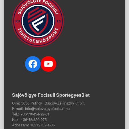
Facebook
YouTube
Sajóvölgye Focisuli Sportegyesület
Cím: 3630 Putnok, Bajcsy-Zsilinszky út 54.
E-mail: info@sajovolgyefocisuli.hu
Tel.: +36/70/454-92-81
Fax: +36/48/820-975
Adószám: 18212732-1-05