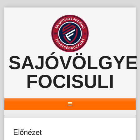
Skip
to
content
SAJÓVÖLGYE
FOCISULI
Előnézet