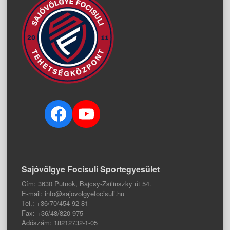
Facebook
YouTube
Sajóvölgye Focisuli Sportegyesület
Cím: 3630 Putnok, Bajcsy-Zsilinszky út 54.
E-mail: info@sajovolgyefocisuli.hu
Tel.: +36/70/454-92-81
Fax: +36/48/820-975
Adószám: 18212732-1-05