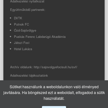
Adatkezelési nyilatkozat
Együttműködő partnerek:
DVTK
Putnok FC
Ózd-Sajóvölgye
Puskás Ferenc Labdarúgó Akadémia
Játszi Foci
Hotel Lukács
Archív oldalunk:
http://sajovolgyefocisuli.hu/svf/
Adatkezelési tájékoztatónk
Sütiket használunk a weboldalunkon való élményed
© 2026 Sajóvölgye Focisuli
javítására. Ha böngészed ezt a weboldalt, elfogadod a sütik
info@sajovolgyefocisuli.hu
használatát.