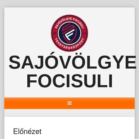
Skip
to
content
SAJÓVÖLGYE
FOCISULI
Előnézet