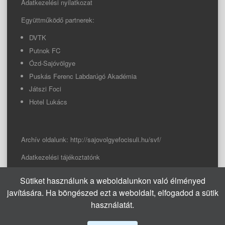
Adatkezelési nyilatkozat
Együttműködő partnerek:
DVTK
Putnok FC
Ózd-Sajóvölgye
Puskás Ferenc Labdarúgó Akadémia
Játszi Foci
Hotel Lukács
Archív oldalunk:
http://sajovolgyefocisuli.hu/svf/
Adatkezelési tájékoztatónk
Sütiket használunk a weboldalunkon való élményed
© 2026 Sajóvölgye Focisuli
javítására. Ha böngészed ezt a weboldalt, elfogadod a sütik
info@sajovolgyefocisuli.hu
használatát.