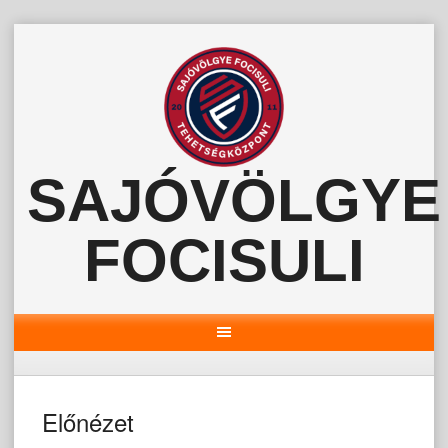
Skip
to
content
SAJÓVÖLGYE
FOCISULI
Előnézet