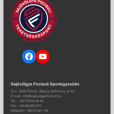
Facebook
YouTube
Sajóvölgye Focisuli Sportegyesület
Cím: 3630 Putnok, Bajcsy-Zsilinszky út 54.
E-mail: info@sajovolgyefocisuli.hu
Tel.: +36/70/454-92-81
Fax: +36/48/820-975
Adószám: 18212732-1-05