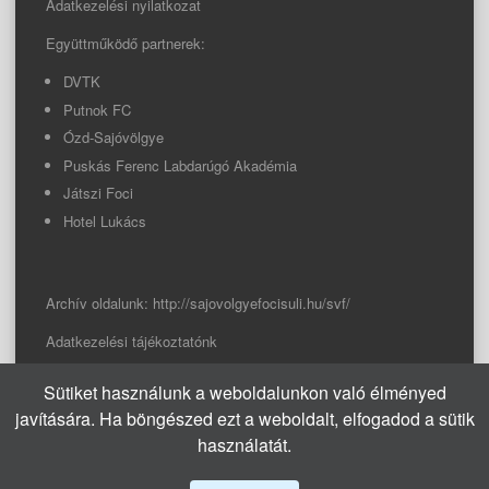
Adatkezelési nyilatkozat
Együttműködő partnerek:
DVTK
Putnok FC
Ózd-Sajóvölgye
Puskás Ferenc Labdarúgó Akadémia
Játszi Foci
Hotel Lukács
Archív oldalunk:
http://sajovolgyefocisuli.hu/svf/
Adatkezelési tájékoztatónk
Sütiket használunk a weboldalunkon való élményed
© 2026 Sajóvölgye Focisuli
javítására. Ha böngészed ezt a weboldalt, elfogadod a sütik
info@sajovolgyefocisuli.hu
használatát.