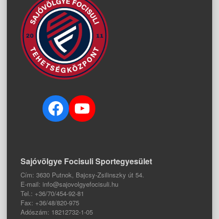
Facebook
YouTube
Sajóvölgye Focisuli Sportegyesület
Cím: 3630 Putnok, Bajcsy-Zsilinszky út 54.
E-mail: info@sajovolgyefocisuli.hu
Tel.: +36/70/454-92-81
Fax: +36/48/820-975
Adószám: 18212732-1-05