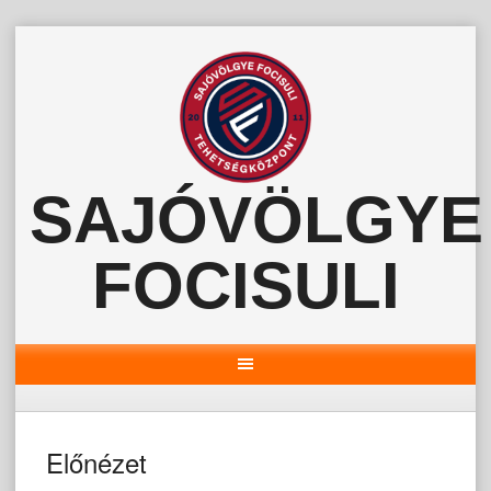
Skip
to
content
SAJÓVÖLGYE
FOCISULI
Előnézet