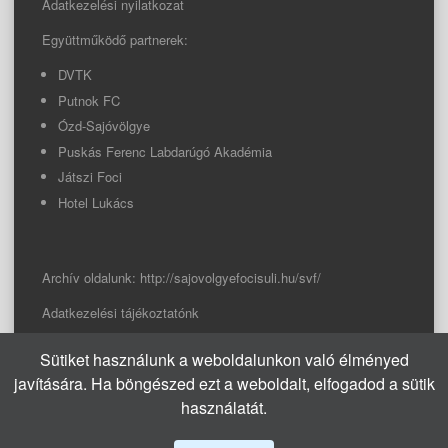
Adatkezelési nyilatkozat
Együttműködő partnerek:
DVTK
Putnok FC
Ózd-Sajóvölgye
Puskás Ferenc Labdarúgó Akadémia
Játszi Foci
Hotel Lukács
Archív oldalunk:
http://sajovolgyefocisuli.hu/svf/
Adatkezelési tájékoztatónk
Sütiket használunk a weboldalunkon való élményed
© 2026 Sajóvölgye Focisuli
javítására. Ha böngészed ezt a weboldalt, elfogadod a sütik
info@sajovolgyefocisuli.hu
használatát.