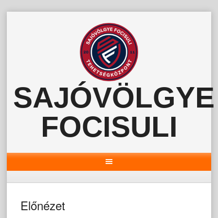
Skip
to
content
SAJÓVÖLGYE
FOCISULI
Előnézet