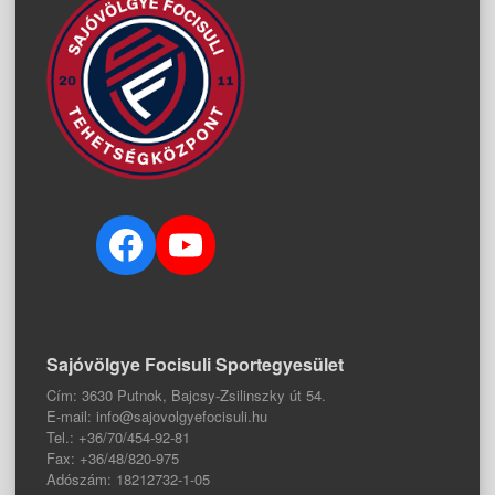
Facebook
YouTube
Sajóvölgye Focisuli Sportegyesület
Cím: 3630 Putnok, Bajcsy-Zsilinszky út 54.
E-mail: info@sajovolgyefocisuli.hu
Tel.: +36/70/454-92-81
Fax: +36/48/820-975
Adószám: 18212732-1-05