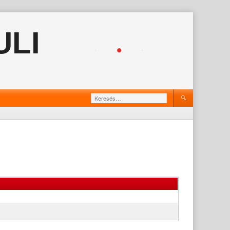
ULI
Keresés: