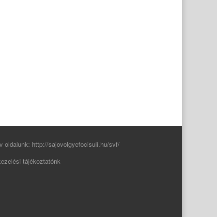
v oldalunk:
http://sajovolgyefocisuli.hu/svf/
ezelési tájékoztatónk