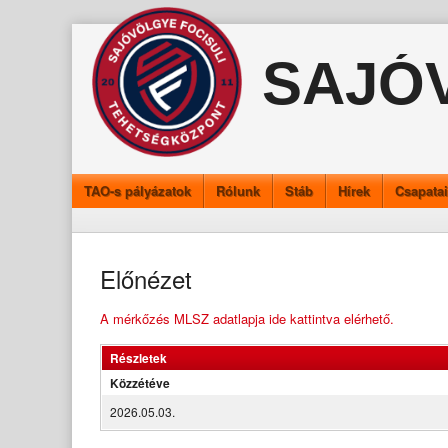
Skip
to
SAJÓ
content
TAO-s pályázatok
Rólunk
Stáb
Hírek
Csapata
Előnézet
A mérkőzés MLSZ adatlapja ide kattintva elérhető.
Részletek
Közzétéve
2026.05.03.