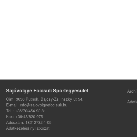
Sajóvölgye Focisuli Sportegyesület
Archí
Cím: 3630 Putnok, Bajcsy-Zsilinszky út 54.
Adatk
E-mail: info@sajovolgyefocisuli.hu
Tel.: +36/70/454-92-81
Fax: +36/48/820-975
Adószám: 18212732-1-05
Adatkezelési nyilatkozat