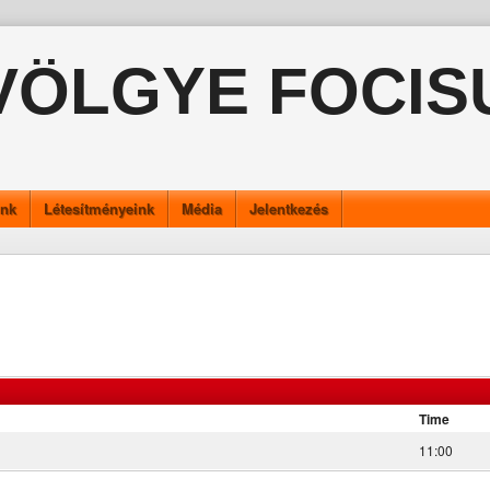
VÖLGYE FOCIS
ink
Létesítményeink
Média
Jelentkezés
Time
11:00