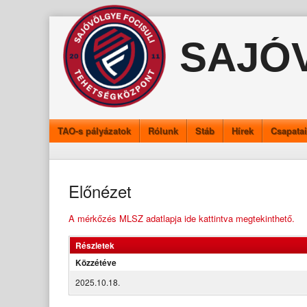
Skip
to
SAJÓ
content
TAO-s pályázatok
Rólunk
Stáb
Hírek
Csapata
Előnézet
A mérkőzés MLSZ adatlapja ide kattintva megtekinthető.
Részletek
Közzétéve
2025.10.18.