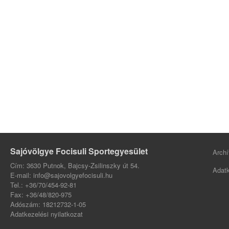
Sajóvölgye Focisuli Sportegyesület
Archí
Cím: 3630 Putnok, Bajcsy-Zsilinszky út 54.
Adatk
E-mail: info@sajovolgyefocisuli.hu
Tel.: +36/70/454-92-81
Fax: +36/48/820-975
Adószám: 18212732-1-05
Adatkezelési nyilatkozat