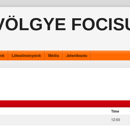
VÖLGYE FOCIS
ink
Létesítményeink
Média
Jelentkezés
Time
12:00