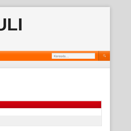
ULI
Keresés: