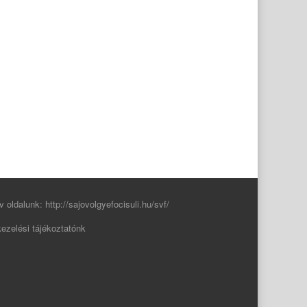
v oldalunk:
http://sajovolgyefocisuli.hu/svf/
ezelési tájékoztatónk