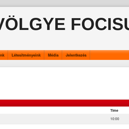
VÖLGYE FOCIS
ink
Létesítményeink
Média
Jelentkezés
Time
10:00