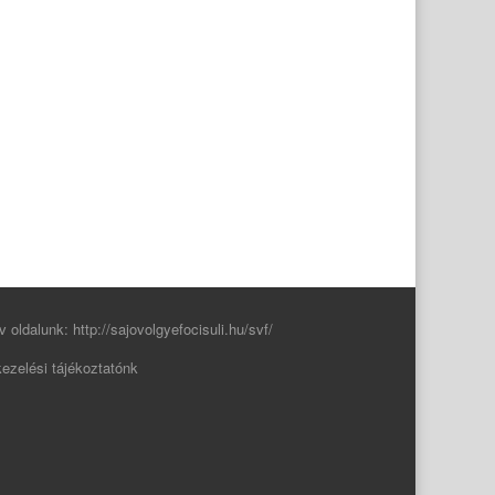
v oldalunk:
http://sajovolgyefocisuli.hu/svf/
ezelési tájékoztatónk