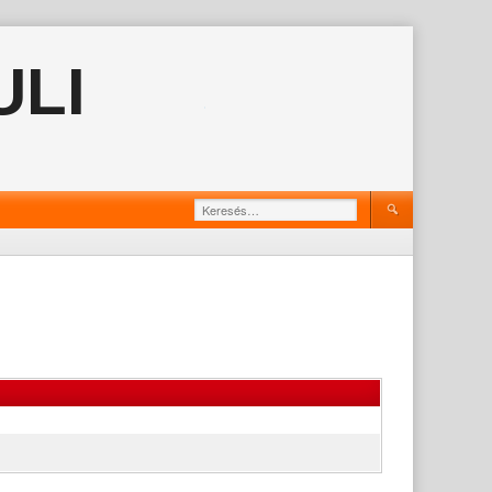
ULI
Keresés: