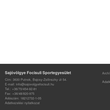
Sajóvölgye Focisuli Sportegyesület
Archí
Cím: 3630 Putnok, Bajcsy-Zsilinszky út 54.
Adatk
E-mail: info@sajovolgyefocisuli.hu
Tel.: +36/70/454-92-81
Fax: +36/48/820-975
Adószám: 18212732-1-05
Adatkezelési nyilatkozat