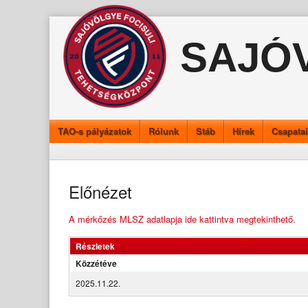
Skip
to
SAJÓ
content
TAO-s pályázatok
Rólunk
Stáb
Hírek
Csapata
Előnézet
A mérkőzés MLSZ adatlapja ide kattintva megtekinthető.
Részletek
Közzétéve
2025.11.22.