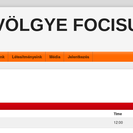
VÖLGYE FOCIS
ink
Létesítményeink
Média
Jelentkezés
Time
12:00