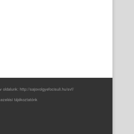
v oldalunk:
http://sajovolgyefocisuli.hu/svf/
ezelési tájékoztatónk