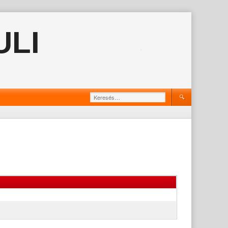
ULI
Keresés: