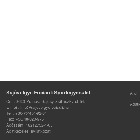
Sajóvölgye Focisuli Sportegyesület
Archí
Cím: 3630 Putnok, Bajcsy-Zsilinszky út 54.
Adatk
E-mail: info@sajovolgyefocisuli.hu
Tel.: +36/70/454-92-81
Fax: +36/48/820-975
Adószám: 18212732-1-05
Adatkezelési nyilatkozat