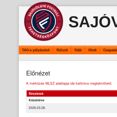
Skip
to
SAJÓ
content
TAO-s pályázatok
Rólunk
Stáb
Hírek
Csapata
Előnézet
A mérkőzés MLSZ adatlapja ide kattintva megtekinthető.
Részletek
Közzétéve
2026.03.28.